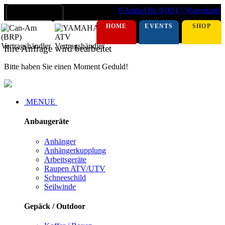
0 Artikel für 0,00 €
| Warenkorb
HOME
EVENTS
SHOP
Ihre Anfrage wird bearbeitet
Bitte haben Sie einen Moment Geduld!
MENUE
Anbaugeräte
Anhänger
Anhängerkupplung
Arbeitsgeräte
Raupen ATV/UTV
Schneeschild
Seilwinde
Gepäck / Outdoor