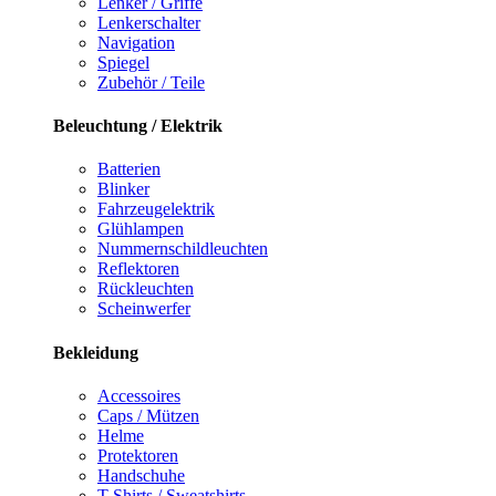
Lenker / Griffe
Lenkerschalter
Navigation
Spiegel
Zubehör / Teile
Beleuchtung / Elektrik
Batterien
Blinker
Fahrzeugelektrik
Glühlampen
Nummernschildleuchten
Reflektoren
Rückleuchten
Scheinwerfer
Bekleidung
Accessoires
Caps / Mützen
Helme
Protektoren
Handschuhe
T-Shirts / Sweatshirts