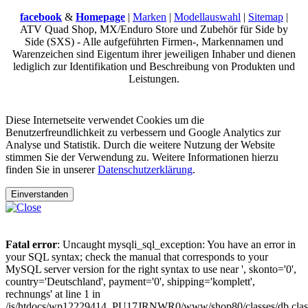
facebook
&
Homepage
|
Marken
|
Modellauswahl
|
Sitemap
|
ATV Quad Shop, MX/Enduro Store und Zubehör für Side by
Side (SXS) - Alle aufgeführten Firmen-, Markennamen und
Warenzeichen sind Eigentum ihrer jeweiligen Inhaber und dienen
lediglich zur Identifikation und Beschreibung von Produkten und
Leistungen.
Diese Internetseite verwendet Cookies um die
Benutzerfreundlichkeit zu verbessern und Google Analytics zur
Analyse und Statistik. Durch die weitere Nutzung der Website
stimmen Sie der Verwendung zu. Weitere Informationen hierzu
finden Sie in unserer
Datenschutzerklärung
.
Einverstanden
Fatal error
: Uncaught mysqli_sql_exception: You have an error in
your SQL syntax; check the manual that corresponds to your
MySQL server version for the right syntax to use near ', skonto='0',
country='Deutschland', payment='0', shipping='komplett',
rechnungs' at line 1 in
/is/htdocs/wp12229414_PU17JRNWR0/www/shop80/classes/db.clas