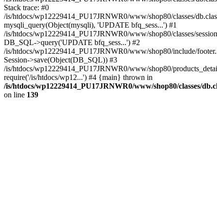
Stack trace: #0
/is/htdocs/wp12229414_PU17JRNWR0/www/shop80/classes/db.class
mysqli_query(Object(mysqli), 'UPDATE bfq_sess...') #1
/is/htdocs/wp12229414_PU17JRNWR0/www/shop80/classes/session.
DB_SQL->query('UPDATE bfq_sess...') #2
/is/htdocs/wp12229414_PU17JRNWR0/www/shop80/include/footer.i
Session->save(Object(DB_SQL)) #3
/is/htdocs/wp12229414_PU17JRNWR0/www/shop80/products_detail
require('/is/htdocs/wp12...') #4 {main} thrown in
/is/htdocs/wp12229414_PU17JRNWR0/www/shop80/classes/db.cl
on line
139