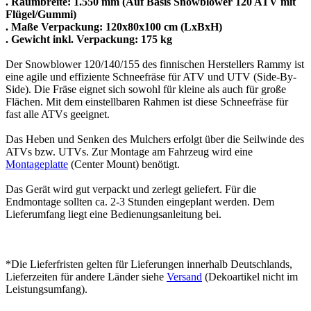
. Räumbreite: 1.550 mm (Auf Basis Snowblower 120 ATV mit
Flügel/Gummi)
. Maße Verpackung: 120x80x100 cm (LxBxH)
. Gewicht inkl. Verpackung: 175 kg
Der Snowblower 120/140/155 des finnischen Herstellers Rammy ist
eine agile und effiziente Schneefräse für ATV und UTV (Side-By-
Side). Die Fräse eignet sich sowohl für kleine als auch für große
Flächen. Mit dem einstellbaren Rahmen ist diese Schneefräse für
fast alle ATVs geeignet.
Das Heben und Senken des Mulchers erfolgt über die Seilwinde des
ATVs bzw. UTVs. Zur Montage am Fahrzeug wird eine
Montageplatte
(Center Mount) benötigt.
Das Gerät wird gut verpackt und zerlegt geliefert. Für die
Endmontage sollten ca. 2-3 Stunden eingeplant werden. Dem
Lieferumfang liegt eine Bedienungsanleitung bei.
*Die Lieferfristen gelten für Lieferungen innerhalb Deutschlands,
Lieferzeiten für andere Länder siehe
Versand
(Dekoartikel nicht im
Leistungsumfang).