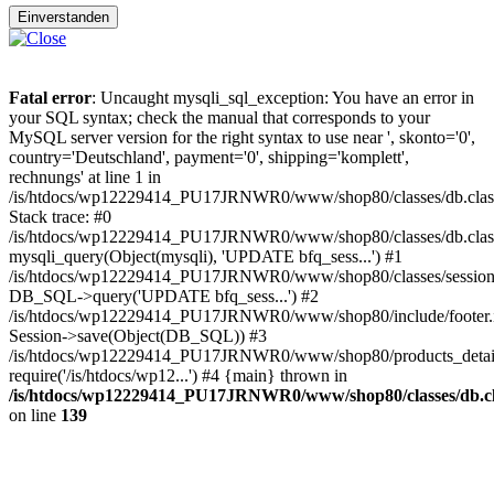
Einverstanden
Fatal error
: Uncaught mysqli_sql_exception: You have an error in
your SQL syntax; check the manual that corresponds to your
MySQL server version for the right syntax to use near ', skonto='0',
country='Deutschland', payment='0', shipping='komplett',
rechnungs' at line 1 in
/is/htdocs/wp12229414_PU17JRNWR0/www/shop80/classes/db.clas
Stack trace: #0
/is/htdocs/wp12229414_PU17JRNWR0/www/shop80/classes/db.class
mysqli_query(Object(mysqli), 'UPDATE bfq_sess...') #1
/is/htdocs/wp12229414_PU17JRNWR0/www/shop80/classes/session.
DB_SQL->query('UPDATE bfq_sess...') #2
/is/htdocs/wp12229414_PU17JRNWR0/www/shop80/include/footer.i
Session->save(Object(DB_SQL)) #3
/is/htdocs/wp12229414_PU17JRNWR0/www/shop80/products_detail
require('/is/htdocs/wp12...') #4 {main} thrown in
/is/htdocs/wp12229414_PU17JRNWR0/www/shop80/classes/db.cl
on line
139