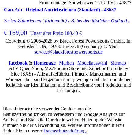
Frontmontage [Snowblower 155 UTV] - 45873
Can-Am | Original Antriebsriemen (Standard) - 43637
Serien-Zahnriemen (Variomatic) z.B. bei den Modellen Outland ...
€ 169,00
Unser alter Preis: 180,40 €
Copyright © 2005-2026 by Black Forest Powersports GmbH, Im
Gelbstein 13A, 79206 Breisach (Germany), E-Mail:
service@blackforestpowersports.de
facebook
&
Homepage
|
Marken
|
Modellauswahl
|
Sitemap
|
ATV Quad Shop, MX/Enduro Store und Zubehör für Side by
Side (SXS) - Alle aufgeführten Firmen-, Markennamen und
Warenzeichen sind Eigentum ihrer jeweiligen Inhaber und dienen
lediglich zur Identifikation und Beschreibung von Produkten und
Leistungen.
Diese Internetseite verwendet Cookies um die
Benutzerfreundlichkeit zu verbessern und Google Analytics zur
Analyse und Statistik. Durch die weitere Nutzung der Website
stimmen Sie der Verwendung zu. Weitere Informationen hierzu
finden Sie in unserer
Datenschutzerklärung
.