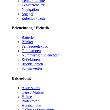
Lenker / Griffe
Lenkerschalter
Navigation
Spiegel
Zubehör / Teile
Beleuchtung / Elektrik
Batterien
Blinker
Fahrzeugelektrik
Glühlampen
Nummernschildleuchten
Reflektoren
Rückleuchten
Scheinwerfer
Bekleidung
Accessoires
Caps / Mützen
Helme
Protektoren
Handschuhe
T-Shirts / Sweatshirts