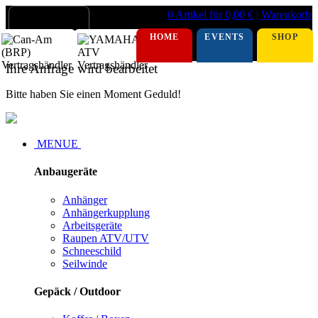
0 Artikel für 0,00 €
| Warenkorb
HOME
EVENTS
SHOP
Ihre Anfrage wird bearbeitet
Bitte haben Sie einen Moment Geduld!
MENUE
Anbaugeräte
Anhänger
Anhängerkupplung
Arbeitsgeräte
Raupen ATV/UTV
Schneeschild
Seilwinde
Gepäck / Outdoor