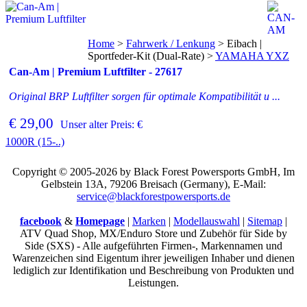
Home
>
Fahrwerk / Lenkung
>
Eibach |
Sportfeder-Kit (Dual-Rate)
>
YAMAHA YXZ
Can-Am | Premium Luftfilter - 27617
Original BRP Luftfilter sorgen für optimale Kompatibilität u ...
€ 29,00
Unser alter Preis: €
1000R (15-..)
Copyright © 2005-2026 by Black Forest Powersports GmbH, Im
Gelbstein 13A, 79206 Breisach (Germany), E-Mail:
service@blackforestpowersports.de
facebook
&
Homepage
|
Marken
|
Modellauswahl
|
Sitemap
|
ATV Quad Shop, MX/Enduro Store und Zubehör für Side by
Side (SXS) - Alle aufgeführten Firmen-, Markennamen und
Warenzeichen sind Eigentum ihrer jeweiligen Inhaber und dienen
lediglich zur Identifikation und Beschreibung von Produkten und
Leistungen.