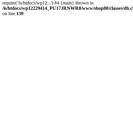
require('/is/htdocs/wp12...') #4 {main} thrown in
/is/htdocs/wp12229414_PU17JRNWR0/www/shop80/classes/db.cl
on line
139