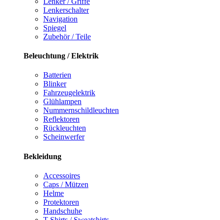
Lenker / Griffe
Lenkerschalter
Navigation
Spiegel
Zubehör / Teile
Beleuchtung / Elektrik
Batterien
Blinker
Fahrzeugelektrik
Glühlampen
Nummernschildleuchten
Reflektoren
Rückleuchten
Scheinwerfer
Bekleidung
Accessoires
Caps / Mützen
Helme
Protektoren
Handschuhe
T-Shirts / Sweatshirts