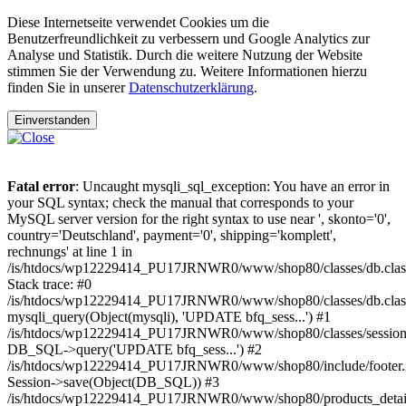
Diese Internetseite verwendet Cookies um die
Benutzerfreundlichkeit zu verbessern und Google Analytics zur
Analyse und Statistik. Durch die weitere Nutzung der Website
stimmen Sie der Verwendung zu. Weitere Informationen hierzu
finden Sie in unserer
Datenschutzerklärung
.
Einverstanden
Fatal error
: Uncaught mysqli_sql_exception: You have an error in
your SQL syntax; check the manual that corresponds to your
MySQL server version for the right syntax to use near ', skonto='0',
country='Deutschland', payment='0', shipping='komplett',
rechnungs' at line 1 in
/is/htdocs/wp12229414_PU17JRNWR0/www/shop80/classes/db.clas
Stack trace: #0
/is/htdocs/wp12229414_PU17JRNWR0/www/shop80/classes/db.class
mysqli_query(Object(mysqli), 'UPDATE bfq_sess...') #1
/is/htdocs/wp12229414_PU17JRNWR0/www/shop80/classes/session.
DB_SQL->query('UPDATE bfq_sess...') #2
/is/htdocs/wp12229414_PU17JRNWR0/www/shop80/include/footer.i
Session->save(Object(DB_SQL)) #3
/is/htdocs/wp12229414_PU17JRNWR0/www/shop80/products_detail