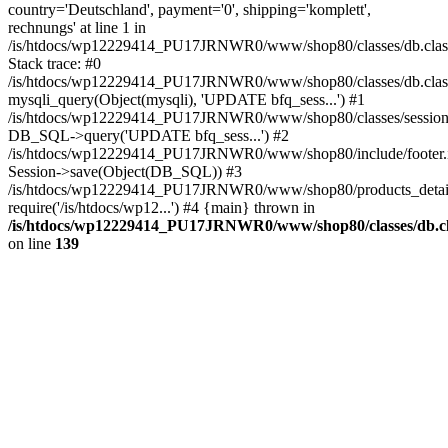
country='Deutschland', payment='0', shipping='komplett',
rechnungs' at line 1 in
/is/htdocs/wp12229414_PU17JRNWR0/www/shop80/classes/db.clas
Stack trace: #0
/is/htdocs/wp12229414_PU17JRNWR0/www/shop80/classes/db.class
mysqli_query(Object(mysqli), 'UPDATE bfq_sess...') #1
/is/htdocs/wp12229414_PU17JRNWR0/www/shop80/classes/session.
DB_SQL->query('UPDATE bfq_sess...') #2
/is/htdocs/wp12229414_PU17JRNWR0/www/shop80/include/footer.i
Session->save(Object(DB_SQL)) #3
/is/htdocs/wp12229414_PU17JRNWR0/www/shop80/products_detail
require('/is/htdocs/wp12...') #4 {main} thrown in
/is/htdocs/wp12229414_PU17JRNWR0/www/shop80/classes/db.cl
on line
139