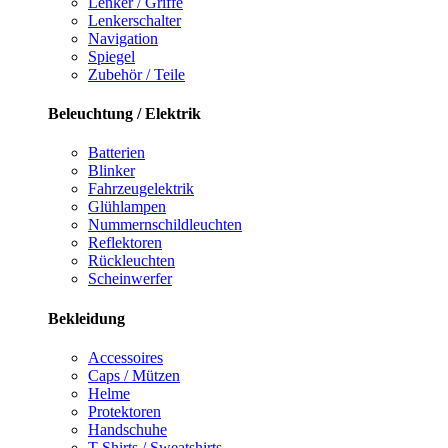
Lenker / Griffe
Lenkerschalter
Navigation
Spiegel
Zubehör / Teile
Beleuchtung / Elektrik
Batterien
Blinker
Fahrzeugelektrik
Glühlampen
Nummernschildleuchten
Reflektoren
Rückleuchten
Scheinwerfer
Bekleidung
Accessoires
Caps / Mützen
Helme
Protektoren
Handschuhe
T-Shirts / Sweatshirts