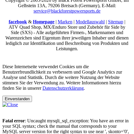
Copyright © 2005-2026 by Black Forest Powersports GmbH, Im
Gelbstein 13A, 79206 Breisach (Germany), E-Mail:
service@blackforestpowersports.de
facebook
&
Homepage
|
Marken
|
Modellauswahl
|
Sitemap
|
ATV Quad Shop, MX/Enduro Store und Zubehör für Side by
Side (SXS) - Alle aufgeführten Firmen-, Markennamen und
Warenzeichen sind Eigentum ihrer jeweiligen Inhaber und dienen
lediglich zur Identifikation und Beschreibung von Produkten und
Leistungen.
Diese Internetseite verwendet Cookies um die
Benutzerfreundlichkeit zu verbessern und Google Analytics zur
Analyse und Statistik. Durch die weitere Nutzung der Website
stimmen Sie der Verwendung zu. Weitere Informationen hierzu
finden Sie in unserer
Datenschutzerklärung
.
Einverstanden
Fatal error
: Uncaught mysqli_sql_exception: You have an error in
your SQL syntax; check the manual that corresponds to your
MySQL server version for the right syntax to use near ', skonto='0',