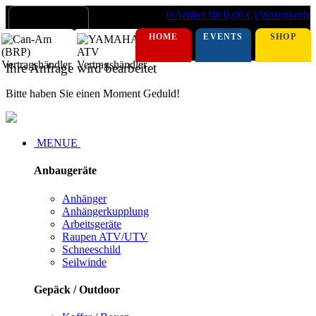
0 Artikel für 0,00 €
| Warenkorb
HOME
EVENTS
SHOP
Ihre Anfrage wird bearbeitet
Bitte haben Sie einen Moment Geduld!
MENUE
Anbaugeräte
Anhänger
Anhängerkupplung
Arbeitsgeräte
Raupen ATV/UTV
Schneeschild
Seilwinde
Gepäck / Outdoor