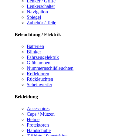
Lenker / Griffe
Lenkerschalter
Navigation
Spiegel
Zubehör / Teile
Beleuchtung / Elektrik
Batterien
Blinker
Fahrzeugelektrik
Glühlampen
Nummernschildleuchten
Reflektoren
Rückleuchten
Scheinwerfer
Bekleidung
Accessoires
Caps / Mützen
Helme
Protektoren
Handschuhe
T-Shirts / Sweatshirts