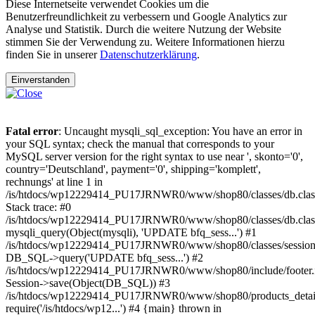
Diese Internetseite verwendet Cookies um die
Benutzerfreundlichkeit zu verbessern und Google Analytics zur
Analyse und Statistik. Durch die weitere Nutzung der Website
stimmen Sie der Verwendung zu. Weitere Informationen hierzu
finden Sie in unserer
Datenschutzerklärung
.
Einverstanden
Fatal error
: Uncaught mysqli_sql_exception: You have an error in
your SQL syntax; check the manual that corresponds to your
MySQL server version for the right syntax to use near ', skonto='0',
country='Deutschland', payment='0', shipping='komplett',
rechnungs' at line 1 in
/is/htdocs/wp12229414_PU17JRNWR0/www/shop80/classes/db.clas
Stack trace: #0
/is/htdocs/wp12229414_PU17JRNWR0/www/shop80/classes/db.class
mysqli_query(Object(mysqli), 'UPDATE bfq_sess...') #1
/is/htdocs/wp12229414_PU17JRNWR0/www/shop80/classes/session.
DB_SQL->query('UPDATE bfq_sess...') #2
/is/htdocs/wp12229414_PU17JRNWR0/www/shop80/include/footer.i
Session->save(Object(DB_SQL)) #3
/is/htdocs/wp12229414_PU17JRNWR0/www/shop80/products_detail
require('/is/htdocs/wp12...') #4 {main} thrown in