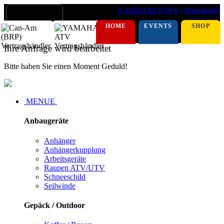
0 Artikel für 0,00 €
| Warenkorb
HOME
EVENTS
SHOP
Ihre Anfrage wird bearbeitet
Bitte haben Sie einen Moment Geduld!
MENUE
Anbaugeräte
Anhänger
Anhängerkupplung
Arbeitsgeräte
Raupen ATV/UTV
Schneeschild
Seilwinde
Gepäck / Outdoor