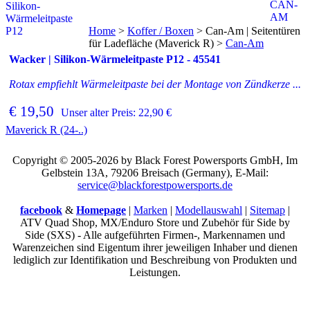
Home
>
Koffer / Boxen
>
Can-Am | Seitentüren
für Ladefläche (Maverick R)
>
Can-Am
Wacker | Silikon-Wärmeleitpaste P12 - 45541
Rotax empfiehlt Wärmeleitpaste bei der Montage von Zündkerze ...
€ 19,50
Unser alter Preis: 22,90 €
Maverick R (24-..)
Copyright © 2005-2026 by Black Forest Powersports GmbH, Im
Gelbstein 13A, 79206 Breisach (Germany), E-Mail:
service@blackforestpowersports.de
facebook
&
Homepage
|
Marken
|
Modellauswahl
|
Sitemap
|
ATV Quad Shop, MX/Enduro Store und Zubehör für Side by
Side (SXS) - Alle aufgeführten Firmen-, Markennamen und
Warenzeichen sind Eigentum ihrer jeweiligen Inhaber und dienen
lediglich zur Identifikation und Beschreibung von Produkten und
Leistungen.