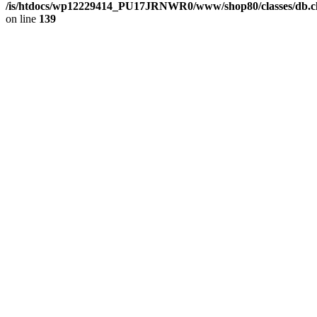
/is/htdocs/wp12229414_PU17JRNWR0/www/shop80/classes/db.cl
on line
139