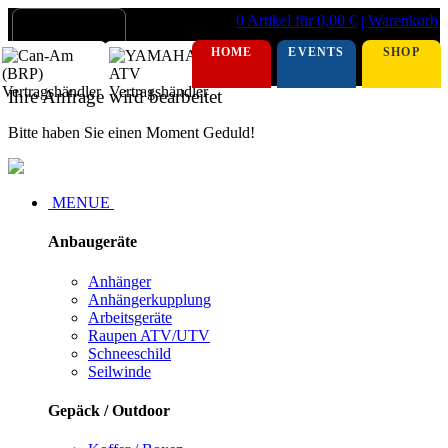
0 Artikel für 0,00 €
| Warenkorb
HOME
EVENTS
SHOP
Ihre Anfrage wird bearbeitet
Bitte haben Sie einen Moment Geduld!
MENUE
Anbaugeräte
Anhänger
Anhängerkupplung
Arbeitsgeräte
Raupen ATV/UTV
Schneeschild
Seilwinde
Gepäck / Outdoor