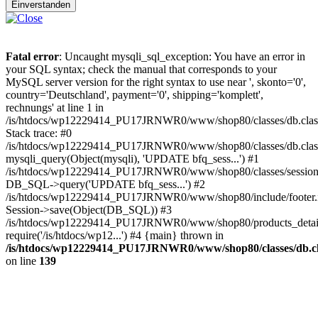
Einverstanden
Fatal error
: Uncaught mysqli_sql_exception: You have an error in
your SQL syntax; check the manual that corresponds to your
MySQL server version for the right syntax to use near ', skonto='0',
country='Deutschland', payment='0', shipping='komplett',
rechnungs' at line 1 in
/is/htdocs/wp12229414_PU17JRNWR0/www/shop80/classes/db.clas
Stack trace: #0
/is/htdocs/wp12229414_PU17JRNWR0/www/shop80/classes/db.class
mysqli_query(Object(mysqli), 'UPDATE bfq_sess...') #1
/is/htdocs/wp12229414_PU17JRNWR0/www/shop80/classes/session.
DB_SQL->query('UPDATE bfq_sess...') #2
/is/htdocs/wp12229414_PU17JRNWR0/www/shop80/include/footer.i
Session->save(Object(DB_SQL)) #3
/is/htdocs/wp12229414_PU17JRNWR0/www/shop80/products_detail
require('/is/htdocs/wp12...') #4 {main} thrown in
/is/htdocs/wp12229414_PU17JRNWR0/www/shop80/classes/db.cl
on line
139