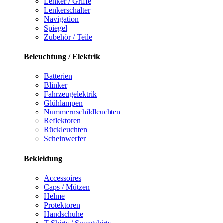
Lenker / Griffe
Lenkerschalter
Navigation
Spiegel
Zubehör / Teile
Beleuchtung / Elektrik
Batterien
Blinker
Fahrzeugelektrik
Glühlampen
Nummernschildleuchten
Reflektoren
Rückleuchten
Scheinwerfer
Bekleidung
Accessoires
Caps / Mützen
Helme
Protektoren
Handschuhe
T-Shirts / Sweatshirts