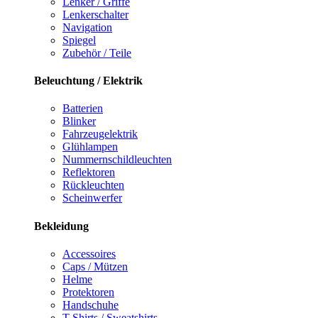
Lenker / Griffe
Lenkerschalter
Navigation
Spiegel
Zubehör / Teile
Beleuchtung / Elektrik
Batterien
Blinker
Fahrzeugelektrik
Glühlampen
Nummernschildleuchten
Reflektoren
Rückleuchten
Scheinwerfer
Bekleidung
Accessoires
Caps / Mützen
Helme
Protektoren
Handschuhe
T-Shirts / Sweatshirts