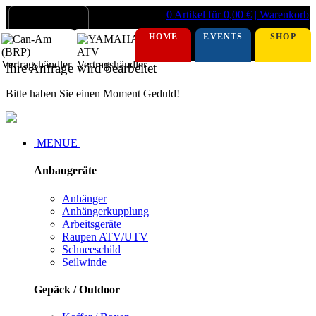
0 Artikel für 0,00 €
| Warenkorb
HOME
EVENTS
SHOP
Ihre Anfrage wird bearbeitet
Bitte haben Sie einen Moment Geduld!
MENUE
Anbaugeräte
Anhänger
Anhängerkupplung
Arbeitsgeräte
Raupen ATV/UTV
Schneeschild
Seilwinde
Gepäck / Outdoor