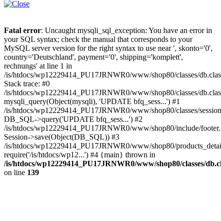
Fatal error
: Uncaught mysqli_sql_exception: You have an error in
your SQL syntax; check the manual that corresponds to your
MySQL server version for the right syntax to use near ', skonto='0',
country='Deutschland', payment='0', shipping='komplett',
rechnungs' at line 1 in
/is/htdocs/wp12229414_PU17JRNWR0/www/shop80/classes/db.clas
Stack trace: #0
/is/htdocs/wp12229414_PU17JRNWR0/www/shop80/classes/db.class
mysqli_query(Object(mysqli), 'UPDATE bfq_sess...') #1
/is/htdocs/wp12229414_PU17JRNWR0/www/shop80/classes/session.
DB_SQL->query('UPDATE bfq_sess...') #2
/is/htdocs/wp12229414_PU17JRNWR0/www/shop80/include/footer.i
Session->save(Object(DB_SQL)) #3
/is/htdocs/wp12229414_PU17JRNWR0/www/shop80/products_detail
require('/is/htdocs/wp12...') #4 {main} thrown in
/is/htdocs/wp12229414_PU17JRNWR0/www/shop80/classes/db.cl
on line
139