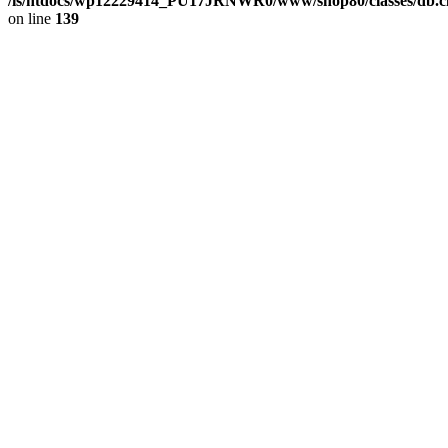
/is/htdocs/wp12229414_PU17JRNWR0/www/shop80/classes/db.cl
on line
139