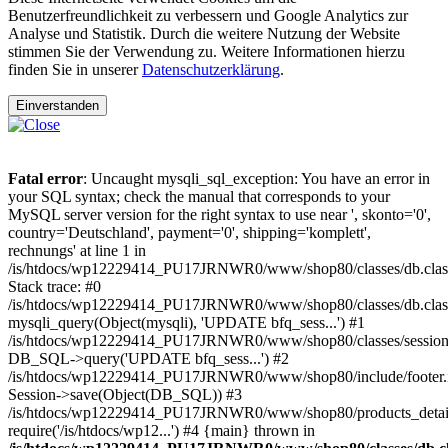
Benutzerfreundlichkeit zu verbessern und Google Analytics zur
Analyse und Statistik. Durch die weitere Nutzung der Website
stimmen Sie der Verwendung zu. Weitere Informationen hierzu
finden Sie in unserer
Datenschutzerklärung
.
Einverstanden
Fatal error
: Uncaught mysqli_sql_exception: You have an error in
your SQL syntax; check the manual that corresponds to your
MySQL server version for the right syntax to use near ', skonto='0',
country='Deutschland', payment='0', shipping='komplett',
rechnungs' at line 1 in
/is/htdocs/wp12229414_PU17JRNWR0/www/shop80/classes/db.clas
Stack trace: #0
/is/htdocs/wp12229414_PU17JRNWR0/www/shop80/classes/db.class
mysqli_query(Object(mysqli), 'UPDATE bfq_sess...') #1
/is/htdocs/wp12229414_PU17JRNWR0/www/shop80/classes/session.
DB_SQL->query('UPDATE bfq_sess...') #2
/is/htdocs/wp12229414_PU17JRNWR0/www/shop80/include/footer.i
Session->save(Object(DB_SQL)) #3
/is/htdocs/wp12229414_PU17JRNWR0/www/shop80/products_detail
require('/is/htdocs/wp12...') #4 {main} thrown in