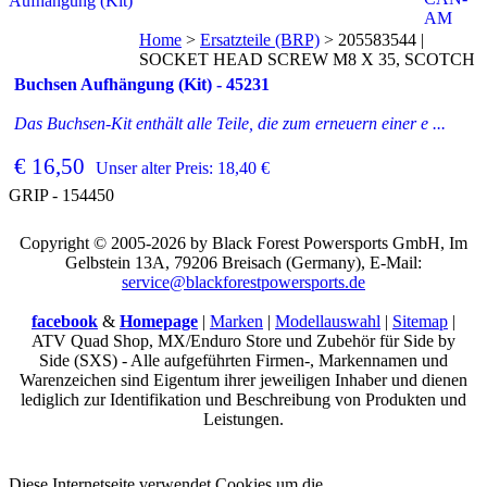
Home
>
Ersatzteile (BRP)
>
205583544 |
SOCKET HEAD SCREW M8 X 35, SCOTCH
Buchsen Aufhängung (Kit) - 45231
Das Buchsen-Kit enthält alle Teile, die zum erneuern einer e ...
€ 16,50
Unser alter Preis: 18,40 €
GRIP - 154450
Copyright © 2005-2026 by Black Forest Powersports GmbH, Im
Gelbstein 13A, 79206 Breisach (Germany), E-Mail:
service@blackforestpowersports.de
facebook
&
Homepage
|
Marken
|
Modellauswahl
|
Sitemap
|
ATV Quad Shop, MX/Enduro Store und Zubehör für Side by
Side (SXS) - Alle aufgeführten Firmen-, Markennamen und
Warenzeichen sind Eigentum ihrer jeweiligen Inhaber und dienen
lediglich zur Identifikation und Beschreibung von Produkten und
Leistungen.
Diese Internetseite verwendet Cookies um die