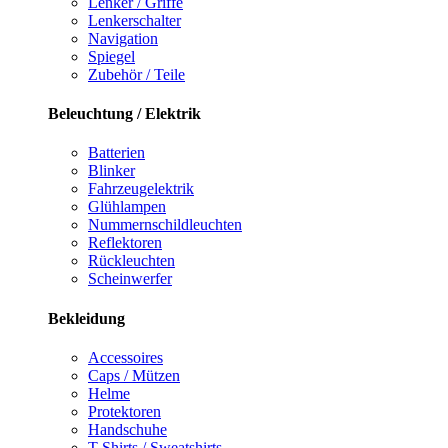
Lenker / Griffe
Lenkerschalter
Navigation
Spiegel
Zubehör / Teile
Beleuchtung / Elektrik
Batterien
Blinker
Fahrzeugelektrik
Glühlampen
Nummernschildleuchten
Reflektoren
Rückleuchten
Scheinwerfer
Bekleidung
Accessoires
Caps / Mützen
Helme
Protektoren
Handschuhe
T-Shirts / Sweatshirts