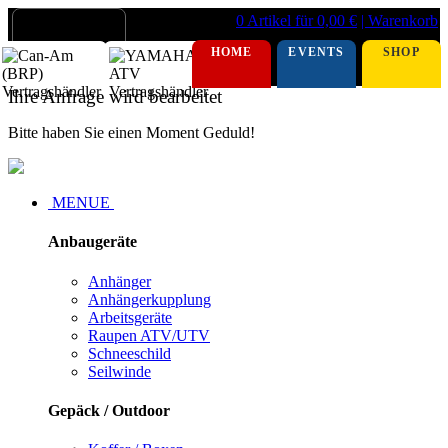
0 Artikel für 0,00 €
| Warenkorb
HOME
EVENTS
SHOP
Ihre Anfrage wird bearbeitet
Bitte haben Sie einen Moment Geduld!
MENUE
Anbaugeräte
Anhänger
Anhängerkupplung
Arbeitsgeräte
Raupen ATV/UTV
Schneeschild
Seilwinde
Gepäck / Outdoor