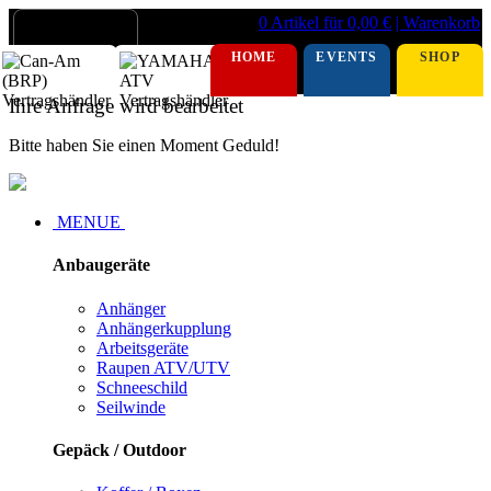
0 Artikel für 0,00 €
| Warenkorb
HOME
EVENTS
SHOP
Ihre Anfrage wird bearbeitet
Bitte haben Sie einen Moment Geduld!
MENUE
Anbaugeräte
Anhänger
Anhängerkupplung
Arbeitsgeräte
Raupen ATV/UTV
Schneeschild
Seilwinde
Gepäck / Outdoor