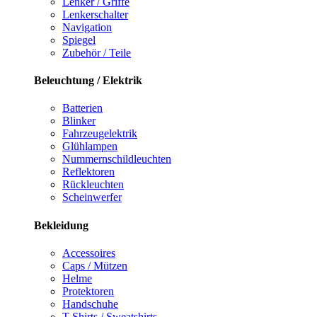
Lenker / Griffe
Lenkerschalter
Navigation
Spiegel
Zubehör / Teile
Beleuchtung / Elektrik
Batterien
Blinker
Fahrzeugelektrik
Glühlampen
Nummernschildleuchten
Reflektoren
Rückleuchten
Scheinwerfer
Bekleidung
Accessoires
Caps / Mützen
Helme
Protektoren
Handschuhe
T-Shirts / Sweatshirts