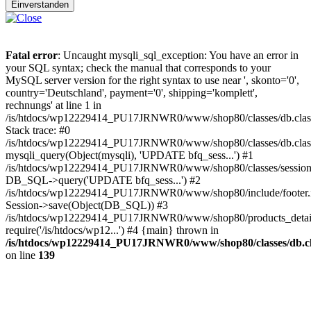
Einverstanden
Fatal error
: Uncaught mysqli_sql_exception: You have an error in
your SQL syntax; check the manual that corresponds to your
MySQL server version for the right syntax to use near ', skonto='0',
country='Deutschland', payment='0', shipping='komplett',
rechnungs' at line 1 in
/is/htdocs/wp12229414_PU17JRNWR0/www/shop80/classes/db.clas
Stack trace: #0
/is/htdocs/wp12229414_PU17JRNWR0/www/shop80/classes/db.class
mysqli_query(Object(mysqli), 'UPDATE bfq_sess...') #1
/is/htdocs/wp12229414_PU17JRNWR0/www/shop80/classes/session.
DB_SQL->query('UPDATE bfq_sess...') #2
/is/htdocs/wp12229414_PU17JRNWR0/www/shop80/include/footer.i
Session->save(Object(DB_SQL)) #3
/is/htdocs/wp12229414_PU17JRNWR0/www/shop80/products_detail
require('/is/htdocs/wp12...') #4 {main} thrown in
/is/htdocs/wp12229414_PU17JRNWR0/www/shop80/classes/db.cl
on line
139