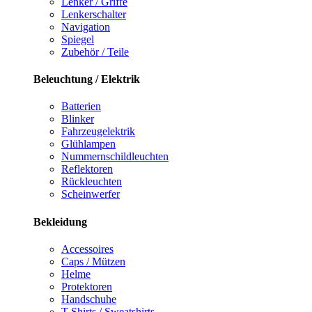
Lenker / Griffe
Lenkerschalter
Navigation
Spiegel
Zubehör / Teile
Beleuchtung / Elektrik
Batterien
Blinker
Fahrzeugelektrik
Glühlampen
Nummernschildleuchten
Reflektoren
Rückleuchten
Scheinwerfer
Bekleidung
Accessoires
Caps / Mützen
Helme
Protektoren
Handschuhe
T-Shirts / Sweatshirts