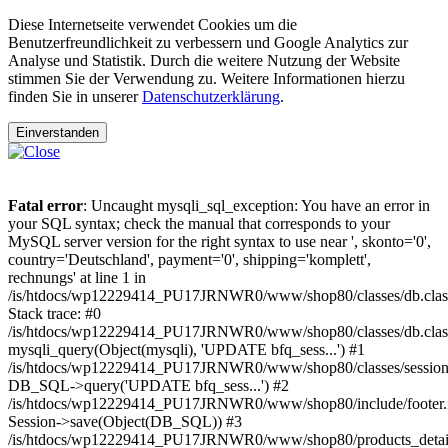
Diese Internetseite verwendet Cookies um die
Benutzerfreundlichkeit zu verbessern und Google Analytics zur
Analyse und Statistik. Durch die weitere Nutzung der Website
stimmen Sie der Verwendung zu. Weitere Informationen hierzu
finden Sie in unserer
Datenschutzerklärung
.
Einverstanden
Fatal error
: Uncaught mysqli_sql_exception: You have an error in
your SQL syntax; check the manual that corresponds to your
MySQL server version for the right syntax to use near ', skonto='0',
country='Deutschland', payment='0', shipping='komplett',
rechnungs' at line 1 in
/is/htdocs/wp12229414_PU17JRNWR0/www/shop80/classes/db.clas
Stack trace: #0
/is/htdocs/wp12229414_PU17JRNWR0/www/shop80/classes/db.class
mysqli_query(Object(mysqli), 'UPDATE bfq_sess...') #1
/is/htdocs/wp12229414_PU17JRNWR0/www/shop80/classes/session.
DB_SQL->query('UPDATE bfq_sess...') #2
/is/htdocs/wp12229414_PU17JRNWR0/www/shop80/include/footer.i
Session->save(Object(DB_SQL)) #3
/is/htdocs/wp12229414_PU17JRNWR0/www/shop80/products_detail