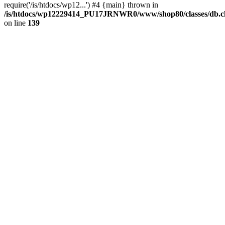
require('/is/htdocs/wp12...') #4 {main} thrown in
/is/htdocs/wp12229414_PU17JRNWR0/www/shop80/classes/db.cl
on line
139