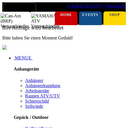
0 Artikel für 0,00 €
| Warenkorb
HOME
EVENTS
SHOP
Ihre Anfrage wird bearbeitet
Bitte haben Sie einen Moment Geduld!
MENUE
Anbaugeräte
Anhänger
Anhängerkupplung
Arbeitsgeräte
Raupen ATV/UTV
Schneeschild
Seilwinde
Gepäck / Outdoor