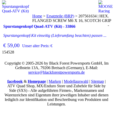
Home
>
Ersatzteile (BRP)
>
207561634 | HEX.
FLANGED SCREW M6 X 16, SCOTCH GRIP
-
Spurstangenkopf Quad-ATV (Kit) - 33866
Spurstangenkopf-Kit einseitig (Lieferumfang beachten) passen ...
€ 59,00
Unser alter Preis: €
154528
Copyright © 2005-2026 by Black Forest Powersports GmbH, Im
Gelbstein 13A, 79206 Breisach (Germany), E-Mail:
service@blackforestpowersports.de
facebook
&
Homepage
|
Marken
|
Modellauswahl
|
Sitemap
|
ATV Quad Shop, MX/Enduro Store und Zubehör für Side by
Side (SXS) - Alle aufgeführten Firmen-, Markennamen und
Warenzeichen sind Eigentum ihrer jeweiligen Inhaber und dienen
lediglich zur Identifikation und Beschreibung von Produkten und
Leistungen.