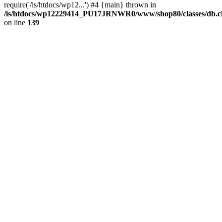
require('/is/htdocs/wp12...') #4 {main} thrown in
/is/htdocs/wp12229414_PU17JRNWR0/www/shop80/classes/db.cl
on line
139