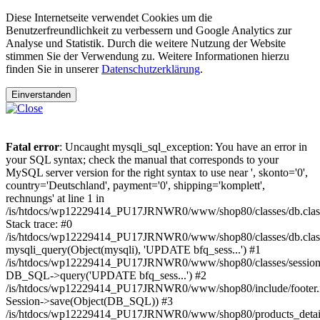
Diese Internetseite verwendet Cookies um die
Benutzerfreundlichkeit zu verbessern und Google Analytics zur
Analyse und Statistik. Durch die weitere Nutzung der Website
stimmen Sie der Verwendung zu. Weitere Informationen hierzu
finden Sie in unserer
Datenschutzerklärung
.
Einverstanden
Fatal error
: Uncaught mysqli_sql_exception: You have an error in
your SQL syntax; check the manual that corresponds to your
MySQL server version for the right syntax to use near ', skonto='0',
country='Deutschland', payment='0', shipping='komplett',
rechnungs' at line 1 in
/is/htdocs/wp12229414_PU17JRNWR0/www/shop80/classes/db.clas
Stack trace: #0
/is/htdocs/wp12229414_PU17JRNWR0/www/shop80/classes/db.class
mysqli_query(Object(mysqli), 'UPDATE bfq_sess...') #1
/is/htdocs/wp12229414_PU17JRNWR0/www/shop80/classes/session.
DB_SQL->query('UPDATE bfq_sess...') #2
/is/htdocs/wp12229414_PU17JRNWR0/www/shop80/include/footer.i
Session->save(Object(DB_SQL)) #3
/is/htdocs/wp12229414_PU17JRNWR0/www/shop80/products_detail