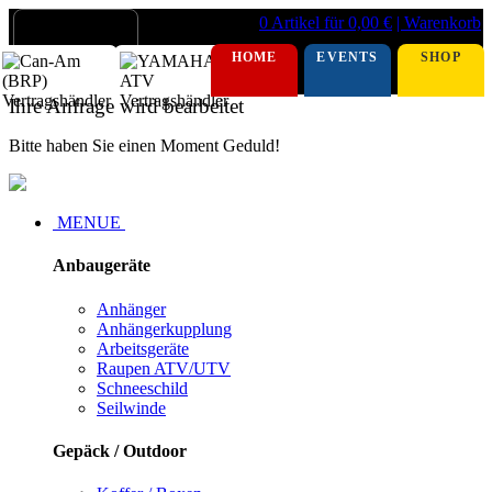
0 Artikel für 0,00 €
| Warenkorb
HOME
EVENTS
SHOP
Ihre Anfrage wird bearbeitet
Bitte haben Sie einen Moment Geduld!
MENUE
Anbaugeräte
Anhänger
Anhängerkupplung
Arbeitsgeräte
Raupen ATV/UTV
Schneeschild
Seilwinde
Gepäck / Outdoor