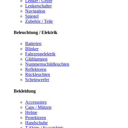
Lenker / Griffe
Lenkerschalter
Navigation
Spiegel
Zubehör / Teile
Beleuchtung / Elektrik
Batterien
Blinker
Fahrzeugelektrik
Glühlampen
Nummernschildleuchten
Reflektoren
Rückleuchten
Scheinwerfer
Bekleidung
Accessoires
Caps / Mützen
Helme
Protektoren
Handschuhe
T-Shirts / Sweatshirts