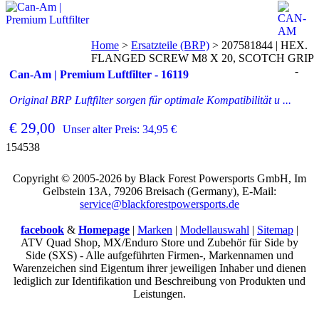
Home
>
Ersatzteile (BRP)
>
207581844 | HEX.
FLANGED SCREW M8 X 20, SCOTCH GRIP
-
Can-Am | Premium Luftfilter - 16119
Original BRP Luftfilter sorgen für optimale Kompatibilität u ...
€ 29,00
Unser alter Preis: 34,95 €
154538
Copyright © 2005-2026 by Black Forest Powersports GmbH, Im
Gelbstein 13A, 79206 Breisach (Germany), E-Mail:
service@blackforestpowersports.de
facebook
&
Homepage
|
Marken
|
Modellauswahl
|
Sitemap
|
ATV Quad Shop, MX/Enduro Store und Zubehör für Side by
Side (SXS) - Alle aufgeführten Firmen-, Markennamen und
Warenzeichen sind Eigentum ihrer jeweiligen Inhaber und dienen
lediglich zur Identifikation und Beschreibung von Produkten und
Leistungen.