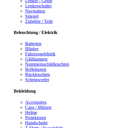
Lenker / Griffe
Lenkerschalter
Navigation
Spiegel
Zubehör / Teile
Beleuchtung / Elektrik
Batterien
Blinker
Fahrzeugelektrik
Glühlampen
Nummernschildleuchten
Reflektoren
Rückleuchten
Scheinwerfer
Bekleidung
Accessoires
Caps / Mützen
Helme
Protektoren
Handschuhe
T-Shirts / Sweatshirts