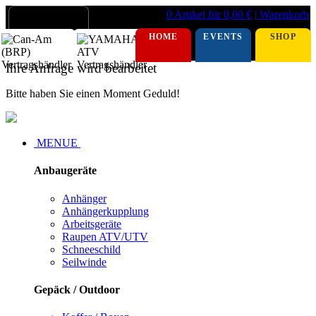
0 Artikel für 0,00 €
| Warenkorb
HOME
EVENTS
SHOP
Ihre Anfrage wird bearbeitet
Bitte haben Sie einen Moment Geduld!
MENUE
Anbaugeräte
Anhänger
Anhängerkupplung
Arbeitsgeräte
Raupen ATV/UTV
Schneeschild
Seilwinde
Gepäck / Outdoor