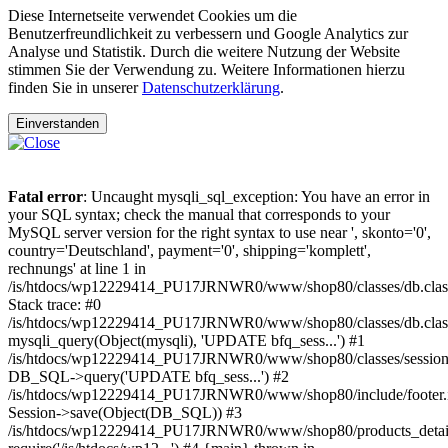
Diese Internetseite verwendet Cookies um die
Benutzerfreundlichkeit zu verbessern und Google Analytics zur
Analyse und Statistik. Durch die weitere Nutzung der Website
stimmen Sie der Verwendung zu. Weitere Informationen hierzu
finden Sie in unserer
Datenschutzerklärung
.
Einverstanden
Fatal error
: Uncaught mysqli_sql_exception: You have an error in
your SQL syntax; check the manual that corresponds to your
MySQL server version for the right syntax to use near ', skonto='0',
country='Deutschland', payment='0', shipping='komplett',
rechnungs' at line 1 in
/is/htdocs/wp12229414_PU17JRNWR0/www/shop80/classes/db.clas
Stack trace: #0
/is/htdocs/wp12229414_PU17JRNWR0/www/shop80/classes/db.class
mysqli_query(Object(mysqli), 'UPDATE bfq_sess...') #1
/is/htdocs/wp12229414_PU17JRNWR0/www/shop80/classes/session.
DB_SQL->query('UPDATE bfq_sess...') #2
/is/htdocs/wp12229414_PU17JRNWR0/www/shop80/include/footer.i
Session->save(Object(DB_SQL)) #3
/is/htdocs/wp12229414_PU17JRNWR0/www/shop80/products_detail