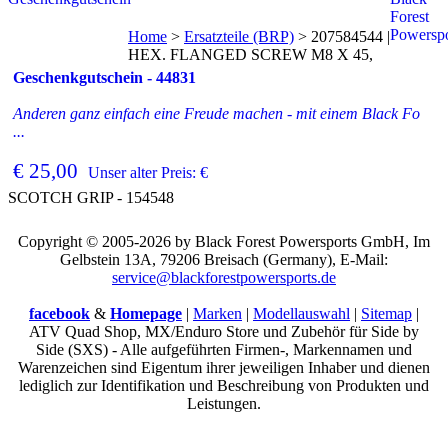
Home
>
Ersatzteile (BRP)
>
207584544 |
HEX. FLANGED SCREW M8 X 45,
Geschenkgutschein - 44831
Anderen ganz einfach eine Freude machen - mit einem Black Fo
...
€ 25,00
Unser alter Preis: €
SCOTCH GRIP - 154548
Copyright © 2005-2026 by Black Forest Powersports GmbH, Im
Gelbstein 13A, 79206 Breisach (Germany), E-Mail:
service@blackforestpowersports.de
facebook
&
Homepage
|
Marken
|
Modellauswahl
|
Sitemap
|
ATV Quad Shop, MX/Enduro Store und Zubehör für Side by
Side (SXS) - Alle aufgeführten Firmen-, Markennamen und
Warenzeichen sind Eigentum ihrer jeweiligen Inhaber und dienen
lediglich zur Identifikation und Beschreibung von Produkten und
Leistungen.