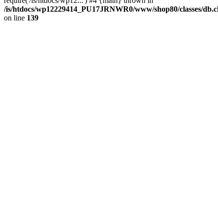
require('/is/htdocs/wp12...') #4 {main} thrown in
/is/htdocs/wp12229414_PU17JRNWR0/www/shop80/classes/db.cl
on line
139