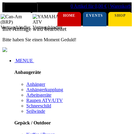
0 Artikel für 0,00 €
| Warenkorb
HOME
EVENTS
SHOP
Ihre Anfrage wird bearbeitet
Bitte haben Sie einen Moment Geduld!
MENUE
Anbaugeräte
Anhänger
Anhängerkupplung
Arbeitsgeräte
Raupen ATV/UTV
Schneeschild
Seilwinde
Gepäck / Outdoor