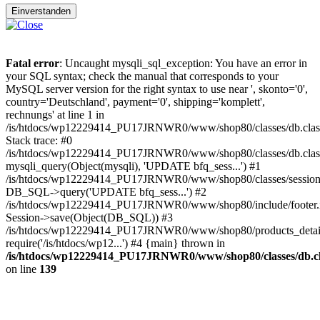
Einverstanden
Fatal error
: Uncaught mysqli_sql_exception: You have an error in
your SQL syntax; check the manual that corresponds to your
MySQL server version for the right syntax to use near ', skonto='0',
country='Deutschland', payment='0', shipping='komplett',
rechnungs' at line 1 in
/is/htdocs/wp12229414_PU17JRNWR0/www/shop80/classes/db.clas
Stack trace: #0
/is/htdocs/wp12229414_PU17JRNWR0/www/shop80/classes/db.class
mysqli_query(Object(mysqli), 'UPDATE bfq_sess...') #1
/is/htdocs/wp12229414_PU17JRNWR0/www/shop80/classes/session.
DB_SQL->query('UPDATE bfq_sess...') #2
/is/htdocs/wp12229414_PU17JRNWR0/www/shop80/include/footer.i
Session->save(Object(DB_SQL)) #3
/is/htdocs/wp12229414_PU17JRNWR0/www/shop80/products_detail
require('/is/htdocs/wp12...') #4 {main} thrown in
/is/htdocs/wp12229414_PU17JRNWR0/www/shop80/classes/db.cl
on line
139