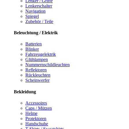
Lenker / Griffe
Lenkerschalter
Navigation
Spiegel
Zubehör / Teile
Beleuchtung / Elektrik
Batterien
Blinker
Fahrzeugelektrik
Glühlampen
Nummernschildleuchten
Reflektoren
Rückleuchten
Scheinwerfer
Bekleidung
Accessoires
Caps / Mützen
Helme
Protektoren
Handschuhe
T-Shirts / Sweatshirts