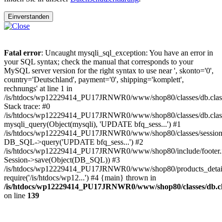
Einverstanden
Fatal error
: Uncaught mysqli_sql_exception: You have an error in
your SQL syntax; check the manual that corresponds to your
MySQL server version for the right syntax to use near ', skonto='0',
country='Deutschland', payment='0', shipping='komplett',
rechnungs' at line 1 in
/is/htdocs/wp12229414_PU17JRNWR0/www/shop80/classes/db.clas
Stack trace: #0
/is/htdocs/wp12229414_PU17JRNWR0/www/shop80/classes/db.class
mysqli_query(Object(mysqli), 'UPDATE bfq_sess...') #1
/is/htdocs/wp12229414_PU17JRNWR0/www/shop80/classes/session.
DB_SQL->query('UPDATE bfq_sess...') #2
/is/htdocs/wp12229414_PU17JRNWR0/www/shop80/include/footer.i
Session->save(Object(DB_SQL)) #3
/is/htdocs/wp12229414_PU17JRNWR0/www/shop80/products_detail
require('/is/htdocs/wp12...') #4 {main} thrown in
/is/htdocs/wp12229414_PU17JRNWR0/www/shop80/classes/db.cl
on line
139