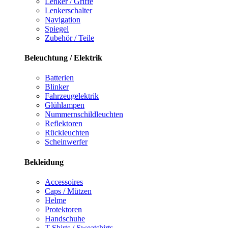
Lenker / Griffe
Lenkerschalter
Navigation
Spiegel
Zubehör / Teile
Beleuchtung / Elektrik
Batterien
Blinker
Fahrzeugelektrik
Glühlampen
Nummernschildleuchten
Reflektoren
Rückleuchten
Scheinwerfer
Bekleidung
Accessoires
Caps / Mützen
Helme
Protektoren
Handschuhe
T-Shirts / Sweatshirts