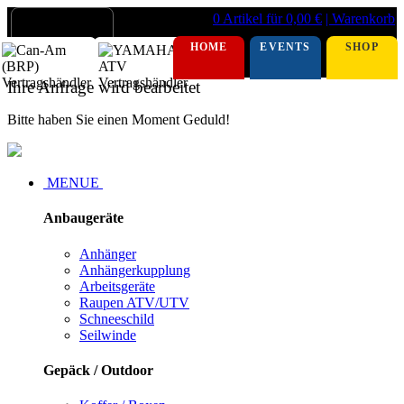
0 Artikel für 0,00 €
| Warenkorb
HOME
EVENTS
SHOP
Ihre Anfrage wird bearbeitet
Bitte haben Sie einen Moment Geduld!
MENUE
Anbaugeräte
Anhänger
Anhängerkupplung
Arbeitsgeräte
Raupen ATV/UTV
Schneeschild
Seilwinde
Gepäck / Outdoor