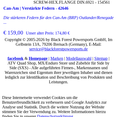
SCREW-HEX.FLANGE DIN.6921 - 154561
Can-Am | Verstärkte Federn - 42646
Die stärkeren Federn für den Can-Am (BRP) Outlander/Renegade
...
€ 159,00
Unser alter Preis: 174,80 €
Copyright © 2005-2026 by Black Forest Powersports GmbH, Im
Gelbstein 13A, 79206 Breisach (Germany), E-Mail:
service@blackforestpowersports.de
facebook
&
Homepage
|
Marken
|
Modellauswahl
|
Sitemap
|
ATV Quad Shop, MX/Enduro Store und Zubehör für Side by
Side (SXS) - Alle aufgeführten Firmen-, Markennamen und
Warenzeichen sind Eigentum ihrer jeweiligen Inhaber und dienen
lediglich zur Identifikation und Beschreibung von Produkten und
Leistungen.
Diese Internetseite verwendet Cookies um die
Benutzerfreundlichkeit zu verbessern und Google Analytics zur
Analyse und Statistik. Durch die weitere Nutzung der Website
stimmen Sie der Verwendung zu. Weitere Informationen hierzu
finden Sie in unserer
Datenschutzerklärung
.