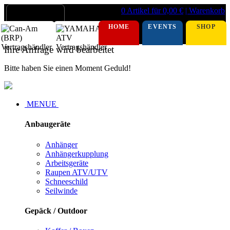
0 Artikel für 0,00 €
| Warenkorb
HOME
EVENTS
SHOP
Ihre Anfrage wird bearbeitet
Bitte haben Sie einen Moment Geduld!
MENUE
Anbaugeräte
Anhänger
Anhängerkupplung
Arbeitsgeräte
Raupen ATV/UTV
Schneeschild
Seilwinde
Gepäck / Outdoor