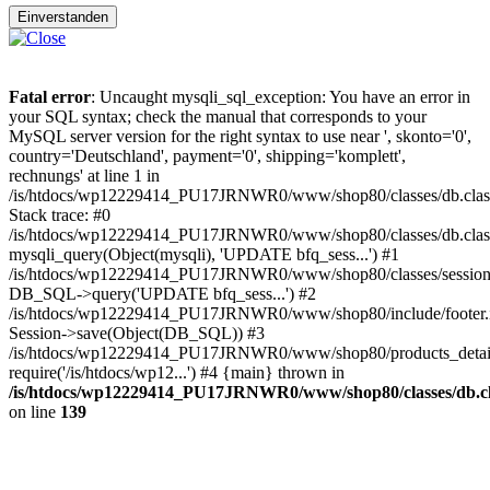
Einverstanden
Fatal error
: Uncaught mysqli_sql_exception: You have an error in
your SQL syntax; check the manual that corresponds to your
MySQL server version for the right syntax to use near ', skonto='0',
country='Deutschland', payment='0', shipping='komplett',
rechnungs' at line 1 in
/is/htdocs/wp12229414_PU17JRNWR0/www/shop80/classes/db.clas
Stack trace: #0
/is/htdocs/wp12229414_PU17JRNWR0/www/shop80/classes/db.class
mysqli_query(Object(mysqli), 'UPDATE bfq_sess...') #1
/is/htdocs/wp12229414_PU17JRNWR0/www/shop80/classes/session.
DB_SQL->query('UPDATE bfq_sess...') #2
/is/htdocs/wp12229414_PU17JRNWR0/www/shop80/include/footer.i
Session->save(Object(DB_SQL)) #3
/is/htdocs/wp12229414_PU17JRNWR0/www/shop80/products_detail
require('/is/htdocs/wp12...') #4 {main} thrown in
/is/htdocs/wp12229414_PU17JRNWR0/www/shop80/classes/db.cl
on line
139