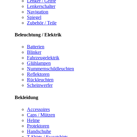
Lenker / Griffe
Lenkerschalter
Navigation
Spiegel
Zubehör / Teile
Beleuchtung / Elektrik
Batterien
Blinker
Fahrzeugelektrik
Glühlampen
Nummernschildleuchten
Reflektoren
Rückleuchten
Scheinwerfer
Bekleidung
Accessoires
Caps / Mützen
Helme
Protektoren
Handschuhe
T-Shirts / Sweatshirts