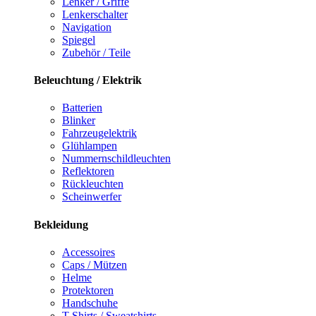
Lenker / Griffe
Lenkerschalter
Navigation
Spiegel
Zubehör / Teile
Beleuchtung / Elektrik
Batterien
Blinker
Fahrzeugelektrik
Glühlampen
Nummernschildleuchten
Reflektoren
Rückleuchten
Scheinwerfer
Bekleidung
Accessoires
Caps / Mützen
Helme
Protektoren
Handschuhe
T-Shirts / Sweatshirts