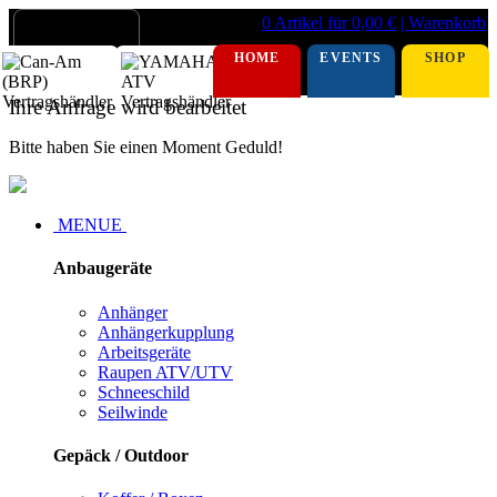
0 Artikel für 0,00 €
| Warenkorb
HOME
EVENTS
SHOP
Ihre Anfrage wird bearbeitet
Bitte haben Sie einen Moment Geduld!
MENUE
Anbaugeräte
Anhänger
Anhängerkupplung
Arbeitsgeräte
Raupen ATV/UTV
Schneeschild
Seilwinde
Gepäck / Outdoor