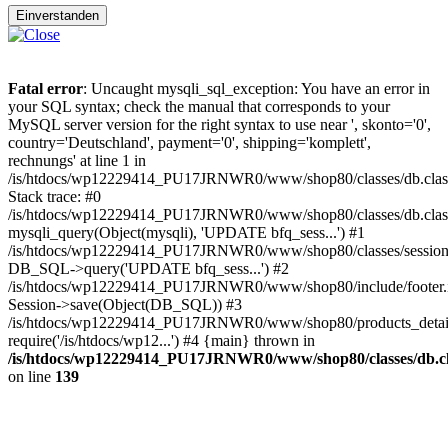
Einverstanden
Fatal error
: Uncaught mysqli_sql_exception: You have an error in
your SQL syntax; check the manual that corresponds to your
MySQL server version for the right syntax to use near ', skonto='0',
country='Deutschland', payment='0', shipping='komplett',
rechnungs' at line 1 in
/is/htdocs/wp12229414_PU17JRNWR0/www/shop80/classes/db.clas
Stack trace: #0
/is/htdocs/wp12229414_PU17JRNWR0/www/shop80/classes/db.class
mysqli_query(Object(mysqli), 'UPDATE bfq_sess...') #1
/is/htdocs/wp12229414_PU17JRNWR0/www/shop80/classes/session.
DB_SQL->query('UPDATE bfq_sess...') #2
/is/htdocs/wp12229414_PU17JRNWR0/www/shop80/include/footer.i
Session->save(Object(DB_SQL)) #3
/is/htdocs/wp12229414_PU17JRNWR0/www/shop80/products_detail
require('/is/htdocs/wp12...') #4 {main} thrown in
/is/htdocs/wp12229414_PU17JRNWR0/www/shop80/classes/db.cl
on line
139