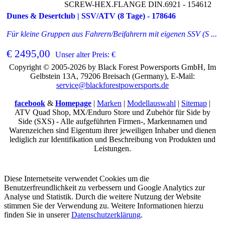
SCREW-HEX.FLANGE DIN.6921 - 154612
Dunes & Desertclub | SSV/ATV (8 Tage) - 178646
Für kleine Gruppen aus Fahrern/Beifahrern mit eigenen SSV (S ...
€ 2495,00
Unser alter Preis: €
Copyright © 2005-2026 by Black Forest Powersports GmbH, Im
Gelbstein 13A, 79206 Breisach (Germany), E-Mail:
service@blackforestpowersports.de
facebook
&
Homepage
|
Marken
|
Modellauswahl
|
Sitemap
|
ATV Quad Shop, MX/Enduro Store und Zubehör für Side by
Side (SXS) - Alle aufgeführten Firmen-, Markennamen und
Warenzeichen sind Eigentum ihrer jeweiligen Inhaber und dienen
lediglich zur Identifikation und Beschreibung von Produkten und
Leistungen.
Diese Internetseite verwendet Cookies um die
Benutzerfreundlichkeit zu verbessern und Google Analytics zur
Analyse und Statistik. Durch die weitere Nutzung der Website
stimmen Sie der Verwendung zu. Weitere Informationen hierzu
finden Sie in unserer
Datenschutzerklärung
.