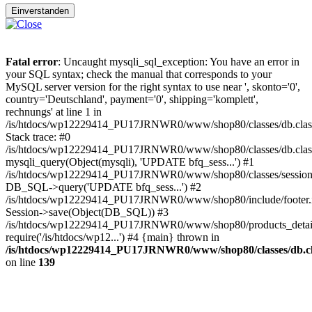
Einverstanden
Fatal error
: Uncaught mysqli_sql_exception: You have an error in
your SQL syntax; check the manual that corresponds to your
MySQL server version for the right syntax to use near ', skonto='0',
country='Deutschland', payment='0', shipping='komplett',
rechnungs' at line 1 in
/is/htdocs/wp12229414_PU17JRNWR0/www/shop80/classes/db.clas
Stack trace: #0
/is/htdocs/wp12229414_PU17JRNWR0/www/shop80/classes/db.class
mysqli_query(Object(mysqli), 'UPDATE bfq_sess...') #1
/is/htdocs/wp12229414_PU17JRNWR0/www/shop80/classes/session.
DB_SQL->query('UPDATE bfq_sess...') #2
/is/htdocs/wp12229414_PU17JRNWR0/www/shop80/include/footer.i
Session->save(Object(DB_SQL)) #3
/is/htdocs/wp12229414_PU17JRNWR0/www/shop80/products_detail
require('/is/htdocs/wp12...') #4 {main} thrown in
/is/htdocs/wp12229414_PU17JRNWR0/www/shop80/classes/db.cl
on line
139