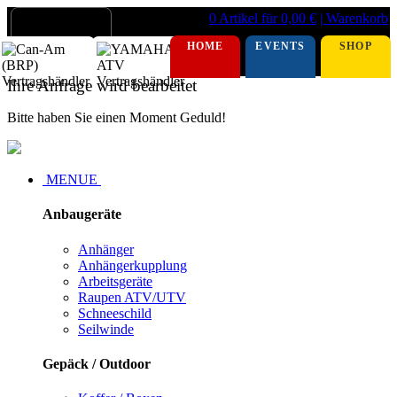
0 Artikel für 0,00 €
| Warenkorb
HOME
EVENTS
SHOP
Ihre Anfrage wird bearbeitet
Bitte haben Sie einen Moment Geduld!
MENUE
Anbaugeräte
Anhänger
Anhängerkupplung
Arbeitsgeräte
Raupen ATV/UTV
Schneeschild
Seilwinde
Gepäck / Outdoor