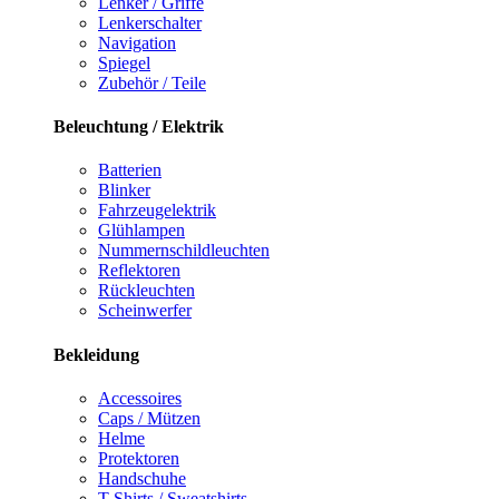
Lenker / Griffe
Lenkerschalter
Navigation
Spiegel
Zubehör / Teile
Beleuchtung / Elektrik
Batterien
Blinker
Fahrzeugelektrik
Glühlampen
Nummernschildleuchten
Reflektoren
Rückleuchten
Scheinwerfer
Bekleidung
Accessoires
Caps / Mützen
Helme
Protektoren
Handschuhe
T-Shirts / Sweatshirts