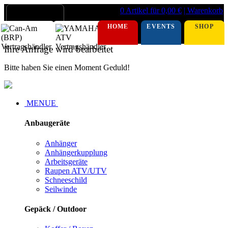
0 Artikel für 0,00 €
| Warenkorb
HOME
EVENTS
SHOP
Ihre Anfrage wird bearbeitet
Bitte haben Sie einen Moment Geduld!
MENUE
Anbaugeräte
Anhänger
Anhängerkupplung
Arbeitsgeräte
Raupen ATV/UTV
Schneeschild
Seilwinde
Gepäck / Outdoor