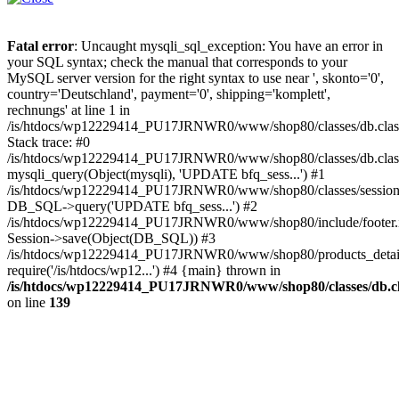
Fatal error
: Uncaught mysqli_sql_exception: You have an error in
your SQL syntax; check the manual that corresponds to your
MySQL server version for the right syntax to use near ', skonto='0',
country='Deutschland', payment='0', shipping='komplett',
rechnungs' at line 1 in
/is/htdocs/wp12229414_PU17JRNWR0/www/shop80/classes/db.clas
Stack trace: #0
/is/htdocs/wp12229414_PU17JRNWR0/www/shop80/classes/db.class
mysqli_query(Object(mysqli), 'UPDATE bfq_sess...') #1
/is/htdocs/wp12229414_PU17JRNWR0/www/shop80/classes/session.
DB_SQL->query('UPDATE bfq_sess...') #2
/is/htdocs/wp12229414_PU17JRNWR0/www/shop80/include/footer.i
Session->save(Object(DB_SQL)) #3
/is/htdocs/wp12229414_PU17JRNWR0/www/shop80/products_detail
require('/is/htdocs/wp12...') #4 {main} thrown in
/is/htdocs/wp12229414_PU17JRNWR0/www/shop80/classes/db.cl
on line
139