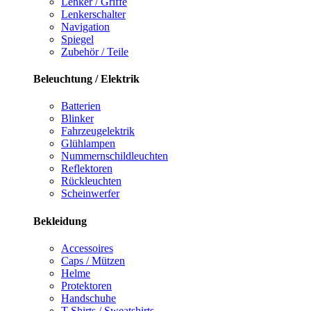
Lenker / Griffe
Lenkerschalter
Navigation
Spiegel
Zubehör / Teile
Beleuchtung / Elektrik
Batterien
Blinker
Fahrzeugelektrik
Glühlampen
Nummernschildleuchten
Reflektoren
Rückleuchten
Scheinwerfer
Bekleidung
Accessoires
Caps / Mützen
Helme
Protektoren
Handschuhe
T-Shirts / Sweatshirts