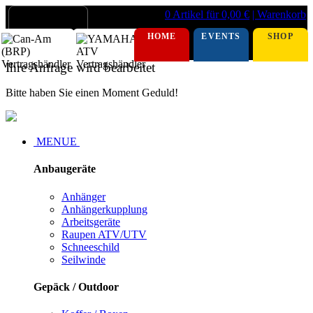
0 Artikel für 0,00 €
| Warenkorb
HOME
EVENTS
SHOP
Ihre Anfrage wird bearbeitet
Bitte haben Sie einen Moment Geduld!
MENUE
Anbaugeräte
Anhänger
Anhängerkupplung
Arbeitsgeräte
Raupen ATV/UTV
Schneeschild
Seilwinde
Gepäck / Outdoor