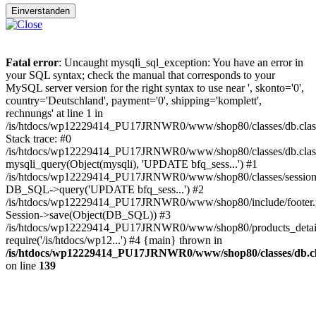
Einverstanden
Fatal error
: Uncaught mysqli_sql_exception: You have an error in
your SQL syntax; check the manual that corresponds to your
MySQL server version for the right syntax to use near ', skonto='0',
country='Deutschland', payment='0', shipping='komplett',
rechnungs' at line 1 in
/is/htdocs/wp12229414_PU17JRNWR0/www/shop80/classes/db.clas
Stack trace: #0
/is/htdocs/wp12229414_PU17JRNWR0/www/shop80/classes/db.class
mysqli_query(Object(mysqli), 'UPDATE bfq_sess...') #1
/is/htdocs/wp12229414_PU17JRNWR0/www/shop80/classes/session.
DB_SQL->query('UPDATE bfq_sess...') #2
/is/htdocs/wp12229414_PU17JRNWR0/www/shop80/include/footer.i
Session->save(Object(DB_SQL)) #3
/is/htdocs/wp12229414_PU17JRNWR0/www/shop80/products_detail
require('/is/htdocs/wp12...') #4 {main} thrown in
/is/htdocs/wp12229414_PU17JRNWR0/www/shop80/classes/db.cl
on line
139