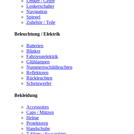
Lenker / Griffe
Lenkerschalter
Navigation
Spiegel
Zubehör / Teile
Beleuchtung / Elektrik
Batterien
Blinker
Fahrzeugelektrik
Glühlampen
Nummernschildleuchten
Reflektoren
Rückleuchten
Scheinwerfer
Bekleidung
Accessoires
Caps / Mützen
Helme
Protektoren
Handschuhe
T-Shirts / Sweatshirts