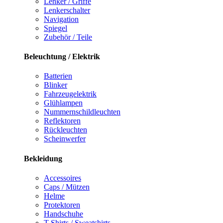
Lenker / Griffe
Lenkerschalter
Navigation
Spiegel
Zubehör / Teile
Beleuchtung / Elektrik
Batterien
Blinker
Fahrzeugelektrik
Glühlampen
Nummernschildleuchten
Reflektoren
Rückleuchten
Scheinwerfer
Bekleidung
Accessoires
Caps / Mützen
Helme
Protektoren
Handschuhe
T-Shirts / Sweatshirts