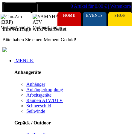
0 Artikel für 0,00 €
| Warenkorb
HOME
EVENTS
SHOP
Ihre Anfrage wird bearbeitet
Bitte haben Sie einen Moment Geduld!
MENUE
Anbaugeräte
Anhänger
Anhängerkupplung
Arbeitsgeräte
Raupen ATV/UTV
Schneeschild
Seilwinde
Gepäck / Outdoor