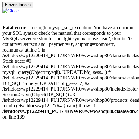
Einverstanden
Fatal error
: Uncaught mysqli_sql_exception: You have an error in
your SQL syntax; check the manual that corresponds to your
MySQL server version for the right syntax to use near ', skonto='0',
country='Deutschland', payment='0', shipping='komplett',
rechnungs' at line 1 in
/is/htdocs/wp12229414_PU17JRNWR0/www/shop80/classes/db.clas
Stack trace: #0
/is/htdocs/wp12229414_PU17JRNWR0/www/shop80/classes/db.class
mysqli_query(Object(mysqli), 'UPDATE bfq_sess...') #1
/is/htdocs/wp12229414_PU17JRNWR0/www/shop80/classes/session.
DB_SQL->query('UPDATE bfq_sess...') #2
/is/htdocs/wp12229414_PU17JRNWR0/www/shop80/include/footer.i
Session->save(Object(DB_SQL)) #3
/is/htdocs/wp12229414_PU17JRNWR0/www/shop80/products_detail
require('/is/htdocs/wp12...') #4 {main} thrown in
/is/htdocs/wp12229414_PU17JRNWR0/www/shop80/classes/db.cl
on line
139