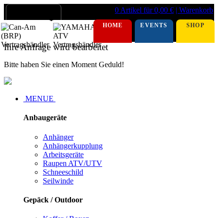
0 Artikel für 0,00 €
| Warenkorb
HOME
EVENTS
SHOP
Ihre Anfrage wird bearbeitet
Bitte haben Sie einen Moment Geduld!
MENUE
Anbaugeräte
Anhänger
Anhängerkupplung
Arbeitsgeräte
Raupen ATV/UTV
Schneeschild
Seilwinde
Gepäck / Outdoor