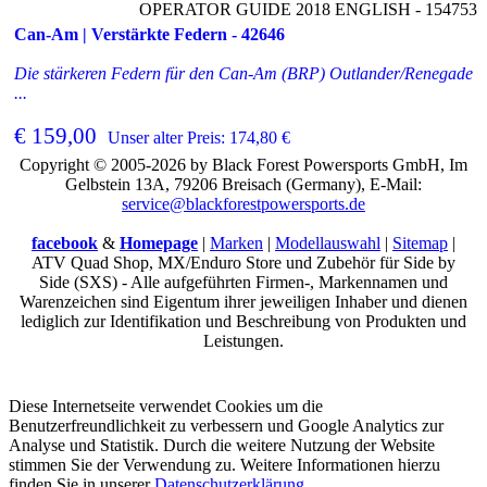
OPERATOR GUIDE 2018 ENGLISH - 154753
Can-Am | Verstärkte Federn - 42646
Die stärkeren Federn für den Can-Am (BRP) Outlander/Renegade
...
€ 159,00
Unser alter Preis: 174,80 €
Copyright © 2005-2026 by Black Forest Powersports GmbH, Im
Gelbstein 13A, 79206 Breisach (Germany), E-Mail:
service@blackforestpowersports.de
facebook
&
Homepage
|
Marken
|
Modellauswahl
|
Sitemap
|
ATV Quad Shop, MX/Enduro Store und Zubehör für Side by
Side (SXS) - Alle aufgeführten Firmen-, Markennamen und
Warenzeichen sind Eigentum ihrer jeweiligen Inhaber und dienen
lediglich zur Identifikation und Beschreibung von Produkten und
Leistungen.
Diese Internetseite verwendet Cookies um die
Benutzerfreundlichkeit zu verbessern und Google Analytics zur
Analyse und Statistik. Durch die weitere Nutzung der Website
stimmen Sie der Verwendung zu. Weitere Informationen hierzu
finden Sie in unserer
Datenschutzerklärung
.