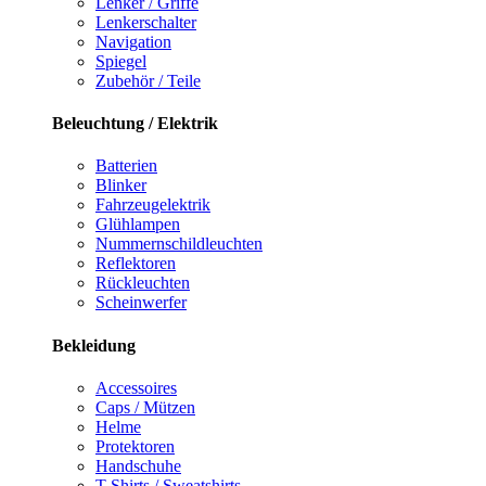
Lenker / Griffe
Lenkerschalter
Navigation
Spiegel
Zubehör / Teile
Beleuchtung / Elektrik
Batterien
Blinker
Fahrzeugelektrik
Glühlampen
Nummernschildleuchten
Reflektoren
Rückleuchten
Scheinwerfer
Bekleidung
Accessoires
Caps / Mützen
Helme
Protektoren
Handschuhe
T-Shirts / Sweatshirts