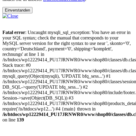
Einverstanden
Fatal error
: Uncaught mysqli_sql_exception: You have an error in
your SQL syntax; check the manual that corresponds to your
MySQL server version for the right syntax to use near ', skonto='0',
country='Deutschland', payment='0', shipping='komplett',
rechnungs' at line 1 in
/is/htdocs/wp12229414_PU17JRNWR0/www/shop80/classes/db.clas
Stack trace: #0
/is/htdocs/wp12229414_PU17JRNWR0/www/shop80/classes/db.class
mysqli_query(Object(mysqli), 'UPDATE bfq_sess...') #1
/is/htdocs/wp12229414_PU17JRNWR0/www/shop80/classes/session.
DB_SQL->query('UPDATE bfq_sess...') #2
/is/htdocs/wp12229414_PU17JRNWR0/www/shop80/include/footer.i
Session->save(Object(DB_SQL)) #3
/is/htdocs/wp12229414_PU17JRNWR0/www/shop80/products_detail
require('/is/htdocs/wp12...') #4 {main} thrown in
/is/htdocs/wp12229414_PU17JRNWR0/www/shop80/classes/db.cl
on line
139