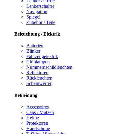
Lenker / Griffe
Lenkerschalter
Navigation
Spiegel
Zubehör / Teile
Beleuchtung / Elektrik
Batterien
Blinker
Fahrzeugelektrik
Glühlampen
Nummernschildleuchten
Reflektoren
Rückleuchten
Scheinwerfer
Bekleidung
Accessoires
Caps / Mützen
Helme
Protektoren
Handschuhe
T-Shirts / Sweatshirts