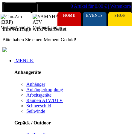
0 Artikel für 0,00 €
| Warenkorb
HOME
EVENTS
SHOP
Ihre Anfrage wird bearbeitet
Bitte haben Sie einen Moment Geduld!
MENUE
Anbaugeräte
Anhänger
Anhängerkupplung
Arbeitsgeräte
Raupen ATV/UTV
Schneeschild
Seilwinde
Gepäck / Outdoor