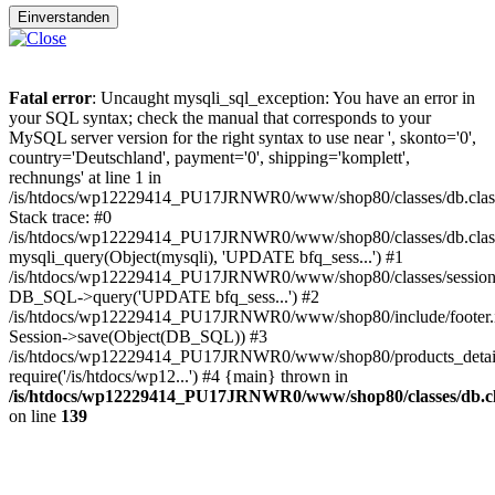
Einverstanden
Fatal error
: Uncaught mysqli_sql_exception: You have an error in
your SQL syntax; check the manual that corresponds to your
MySQL server version for the right syntax to use near ', skonto='0',
country='Deutschland', payment='0', shipping='komplett',
rechnungs' at line 1 in
/is/htdocs/wp12229414_PU17JRNWR0/www/shop80/classes/db.clas
Stack trace: #0
/is/htdocs/wp12229414_PU17JRNWR0/www/shop80/classes/db.class
mysqli_query(Object(mysqli), 'UPDATE bfq_sess...') #1
/is/htdocs/wp12229414_PU17JRNWR0/www/shop80/classes/session.
DB_SQL->query('UPDATE bfq_sess...') #2
/is/htdocs/wp12229414_PU17JRNWR0/www/shop80/include/footer.i
Session->save(Object(DB_SQL)) #3
/is/htdocs/wp12229414_PU17JRNWR0/www/shop80/products_detail
require('/is/htdocs/wp12...') #4 {main} thrown in
/is/htdocs/wp12229414_PU17JRNWR0/www/shop80/classes/db.cl
on line
139