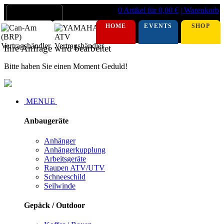
0 Artikel für 0,00 €
| Warenkorb
HOME
EVENTS
SHOP
Ihre Anfrage wird bearbeitet
Bitte haben Sie einen Moment Geduld!
MENUE
Anbaugeräte
Anhänger
Anhängerkupplung
Arbeitsgeräte
Raupen ATV/UTV
Schneeschild
Seilwinde
Gepäck / Outdoor