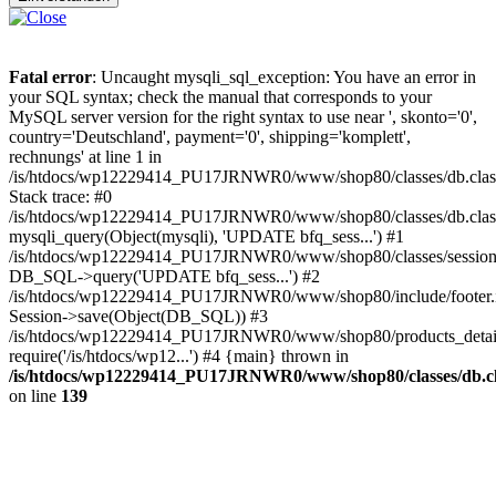
Fatal error
: Uncaught mysqli_sql_exception: You have an error in
your SQL syntax; check the manual that corresponds to your
MySQL server version for the right syntax to use near ', skonto='0',
country='Deutschland', payment='0', shipping='komplett',
rechnungs' at line 1 in
/is/htdocs/wp12229414_PU17JRNWR0/www/shop80/classes/db.clas
Stack trace: #0
/is/htdocs/wp12229414_PU17JRNWR0/www/shop80/classes/db.class
mysqli_query(Object(mysqli), 'UPDATE bfq_sess...') #1
/is/htdocs/wp12229414_PU17JRNWR0/www/shop80/classes/session.
DB_SQL->query('UPDATE bfq_sess...') #2
/is/htdocs/wp12229414_PU17JRNWR0/www/shop80/include/footer.i
Session->save(Object(DB_SQL)) #3
/is/htdocs/wp12229414_PU17JRNWR0/www/shop80/products_detail
require('/is/htdocs/wp12...') #4 {main} thrown in
/is/htdocs/wp12229414_PU17JRNWR0/www/shop80/classes/db.cl
on line
139