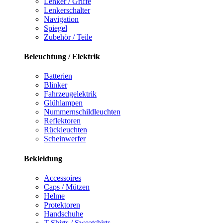
Lenker / Griffe
Lenkerschalter
Navigation
Spiegel
Zubehör / Teile
Beleuchtung / Elektrik
Batterien
Blinker
Fahrzeugelektrik
Glühlampen
Nummernschildleuchten
Reflektoren
Rückleuchten
Scheinwerfer
Bekleidung
Accessoires
Caps / Mützen
Helme
Protektoren
Handschuhe
T-Shirts / Sweatshirts