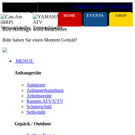
0 Artikel für 0,00 €
| Warenkorb
HOME
EVENTS
SHOP
Ihre Anfrage wird bearbeitet
Bitte haben Sie einen Moment Geduld!
MENUE
Anbaugeräte
Anhänger
Anhängerkupplung
Arbeitsgeräte
Raupen ATV/UTV
Schneeschild
Seilwinde
Gepäck / Outdoor