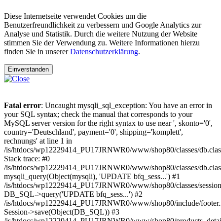
Diese Internetseite verwendet Cookies um die
Benutzerfreundlichkeit zu verbessern und Google Analytics zur
Analyse und Statistik. Durch die weitere Nutzung der Website
stimmen Sie der Verwendung zu. Weitere Informationen hierzu
finden Sie in unserer
Datenschutzerklärung
.
Einverstanden
Fatal error
: Uncaught mysqli_sql_exception: You have an error in
your SQL syntax; check the manual that corresponds to your
MySQL server version for the right syntax to use near ', skonto='0',
country='Deutschland', payment='0', shipping='komplett',
rechnungs' at line 1 in
/is/htdocs/wp12229414_PU17JRNWR0/www/shop80/classes/db.clas
Stack trace: #0
/is/htdocs/wp12229414_PU17JRNWR0/www/shop80/classes/db.class
mysqli_query(Object(mysqli), 'UPDATE bfq_sess...') #1
/is/htdocs/wp12229414_PU17JRNWR0/www/shop80/classes/session.
DB_SQL->query('UPDATE bfq_sess...') #2
/is/htdocs/wp12229414_PU17JRNWR0/www/shop80/include/footer.i
Session->save(Object(DB_SQL)) #3
/is/htdocs/wp12229414_PU17JRNWR0/www/shop80/products_detail