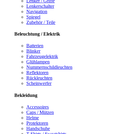
Lenker / Griffe
Lenkerschalter
Navigation
Spiegel
Zubehör / Teile
Beleuchtung / Elektrik
Batterien
Blinker
Fahrzeugelektrik
Glühlampen
Nummernschildleuchten
Reflektoren
Rückleuchten
Scheinwerfer
Bekleidung
Accessoires
Caps / Mützen
Helme
Protektoren
Handschuhe
T-Shirts / Sweatshirts