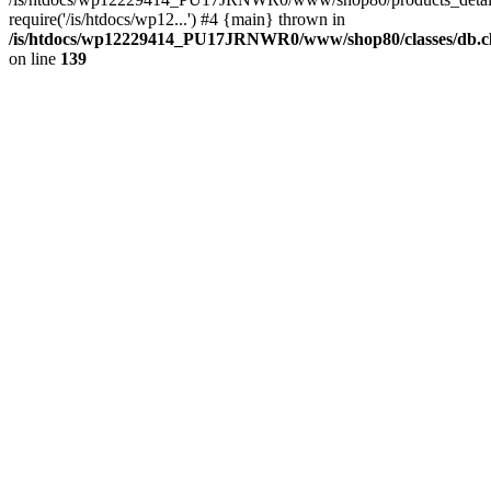
require('/is/htdocs/wp12...') #4 {main} thrown in
/is/htdocs/wp12229414_PU17JRNWR0/www/shop80/classes/db.cl
on line
139