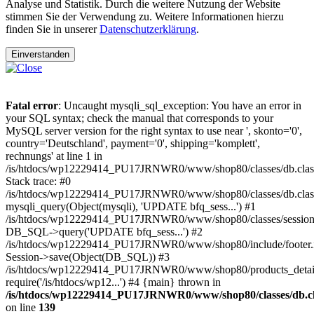
Analyse und Statistik. Durch die weitere Nutzung der Website
stimmen Sie der Verwendung zu. Weitere Informationen hierzu
finden Sie in unserer
Datenschutzerklärung
.
Einverstanden
Fatal error
: Uncaught mysqli_sql_exception: You have an error in
your SQL syntax; check the manual that corresponds to your
MySQL server version for the right syntax to use near ', skonto='0',
country='Deutschland', payment='0', shipping='komplett',
rechnungs' at line 1 in
/is/htdocs/wp12229414_PU17JRNWR0/www/shop80/classes/db.clas
Stack trace: #0
/is/htdocs/wp12229414_PU17JRNWR0/www/shop80/classes/db.class
mysqli_query(Object(mysqli), 'UPDATE bfq_sess...') #1
/is/htdocs/wp12229414_PU17JRNWR0/www/shop80/classes/session.
DB_SQL->query('UPDATE bfq_sess...') #2
/is/htdocs/wp12229414_PU17JRNWR0/www/shop80/include/footer.i
Session->save(Object(DB_SQL)) #3
/is/htdocs/wp12229414_PU17JRNWR0/www/shop80/products_detail
require('/is/htdocs/wp12...') #4 {main} thrown in
/is/htdocs/wp12229414_PU17JRNWR0/www/shop80/classes/db.cl
on line
139