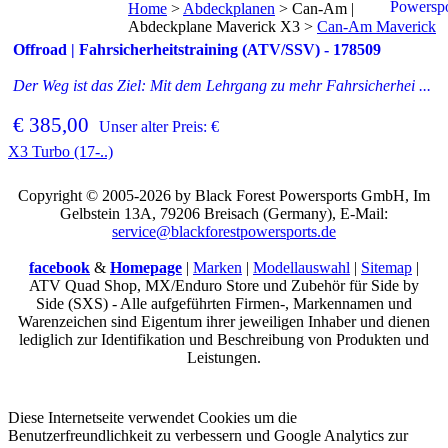
Home
>
Abdeckplanen
>
Can-Am |
Abdeckplane Maverick X3
>
Can-Am Maverick
Offroad | Fahrsicherheitstraining (ATV/SSV) - 178509
Der Weg ist das Ziel: Mit dem Lehrgang zu mehr Fahrsicherhei ...
€ 385,00
Unser alter Preis: €
X3 Turbo (17-..)
Copyright © 2005-2026 by Black Forest Powersports GmbH, Im
Gelbstein 13A, 79206 Breisach (Germany), E-Mail:
service@blackforestpowersports.de
facebook
&
Homepage
|
Marken
|
Modellauswahl
|
Sitemap
|
ATV Quad Shop, MX/Enduro Store und Zubehör für Side by
Side (SXS) - Alle aufgeführten Firmen-, Markennamen und
Warenzeichen sind Eigentum ihrer jeweiligen Inhaber und dienen
lediglich zur Identifikation und Beschreibung von Produkten und
Leistungen.
Diese Internetseite verwendet Cookies um die
Benutzerfreundlichkeit zu verbessern und Google Analytics zur