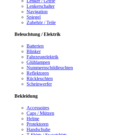
Lenker / Griffe
Lenkerschalter
Navigation
Spiegel
Zubehör / Teile
Beleuchtung / Elektrik
Batterien
Blinker
Fahrzeugelektrik
Glühlampen
Nummernschildleuchten
Reflektoren
Rückleuchten
Scheinwerfer
Bekleidung
Accessoires
Caps / Mützen
Helme
Protektoren
Handschuhe
T-Shirts / Sweatshirts