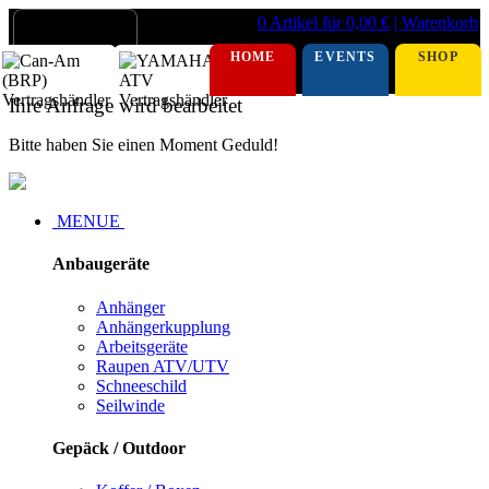
0 Artikel für 0,00 €
| Warenkorb
HOME
EVENTS
SHOP
Ihre Anfrage wird bearbeitet
Bitte haben Sie einen Moment Geduld!
MENUE
Anbaugeräte
Anhänger
Anhängerkupplung
Arbeitsgeräte
Raupen ATV/UTV
Schneeschild
Seilwinde
Gepäck / Outdoor