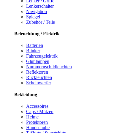
Lenker / Griffe
Lenkerschalter
Navigation
Spiegel
Zubehör / Teile
Beleuchtung / Elektrik
Batterien
Blinker
Fahrzeugelektrik
Glühlampen
Nummernschildleuchten
Reflektoren
Rückleuchten
Scheinwerfer
Bekleidung
Accessoires
Caps / Mützen
Helme
Protektoren
Handschuhe
T-Shirts / Sweatshirts