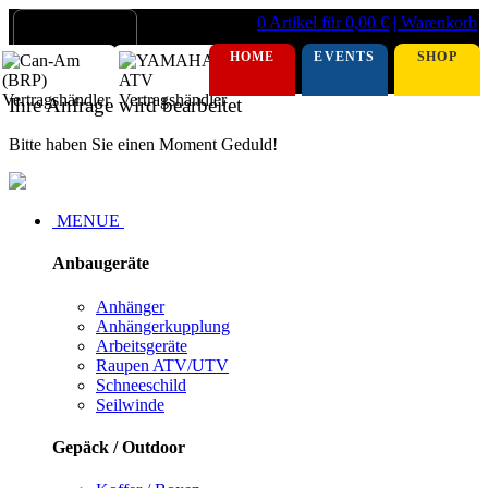
0 Artikel für 0,00 €
| Warenkorb
HOME
EVENTS
SHOP
Ihre Anfrage wird bearbeitet
Bitte haben Sie einen Moment Geduld!
MENUE
Anbaugeräte
Anhänger
Anhängerkupplung
Arbeitsgeräte
Raupen ATV/UTV
Schneeschild
Seilwinde
Gepäck / Outdoor