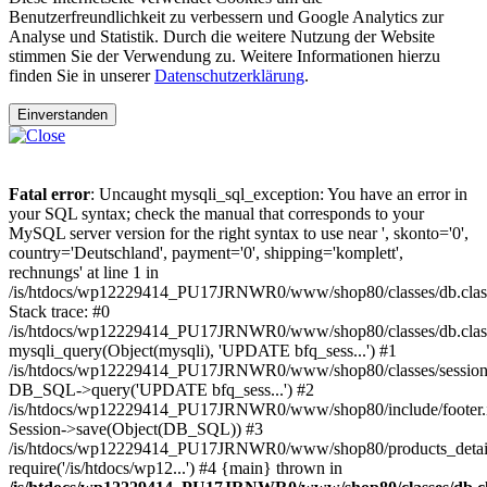
Benutzerfreundlichkeit zu verbessern und Google Analytics zur
Analyse und Statistik. Durch die weitere Nutzung der Website
stimmen Sie der Verwendung zu. Weitere Informationen hierzu
finden Sie in unserer
Datenschutzerklärung
.
Einverstanden
Fatal error
: Uncaught mysqli_sql_exception: You have an error in
your SQL syntax; check the manual that corresponds to your
MySQL server version for the right syntax to use near ', skonto='0',
country='Deutschland', payment='0', shipping='komplett',
rechnungs' at line 1 in
/is/htdocs/wp12229414_PU17JRNWR0/www/shop80/classes/db.clas
Stack trace: #0
/is/htdocs/wp12229414_PU17JRNWR0/www/shop80/classes/db.class
mysqli_query(Object(mysqli), 'UPDATE bfq_sess...') #1
/is/htdocs/wp12229414_PU17JRNWR0/www/shop80/classes/session.
DB_SQL->query('UPDATE bfq_sess...') #2
/is/htdocs/wp12229414_PU17JRNWR0/www/shop80/include/footer.i
Session->save(Object(DB_SQL)) #3
/is/htdocs/wp12229414_PU17JRNWR0/www/shop80/products_detail
require('/is/htdocs/wp12...') #4 {main} thrown in