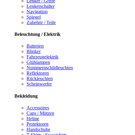
Lenker / Griffe
Lenkerschalter
Navigation
Spiegel
Zubehör / Teile
Beleuchtung / Elektrik
Batterien
Blinker
Fahrzeugelektrik
Glühlampen
Nummernschildleuchten
Reflektoren
Rückleuchten
Scheinwerfer
Bekleidung
Accessoires
Caps / Mützen
Helme
Protektoren
Handschuhe
T-Shirts / Sweatshirts