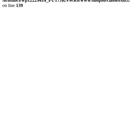
/is/htdocs/wp12229414_PU17JRNWR0/www/shop80/classes/db.cl
on line
139