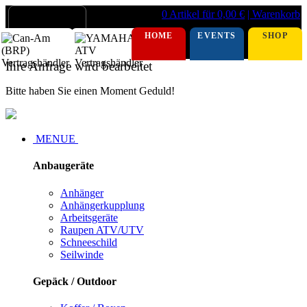
0 Artikel für 0,00 €
| Warenkorb
HOME
EVENTS
SHOP
Ihre Anfrage wird bearbeitet
Bitte haben Sie einen Moment Geduld!
MENUE
Anbaugeräte
Anhänger
Anhängerkupplung
Arbeitsgeräte
Raupen ATV/UTV
Schneeschild
Seilwinde
Gepäck / Outdoor