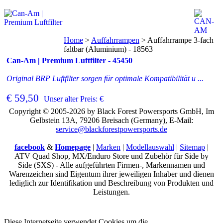
Home
>
Auffahrrampen
>
Auffahrrampe 3-fach
faltbar (Aluminium) - 18563
Can-Am | Premium Luftfilter - 45450
Original BRP Luftfilter sorgen für optimale Kompatibilität u ...
€ 59,50
Unser alter Preis: €
Copyright © 2005-2026 by Black Forest Powersports GmbH, Im
Gelbstein 13A, 79206 Breisach (Germany), E-Mail:
service@blackforestpowersports.de
facebook
&
Homepage
|
Marken
|
Modellauswahl
|
Sitemap
|
ATV Quad Shop, MX/Enduro Store und Zubehör für Side by
Side (SXS) - Alle aufgeführten Firmen-, Markennamen und
Warenzeichen sind Eigentum ihrer jeweiligen Inhaber und dienen
lediglich zur Identifikation und Beschreibung von Produkten und
Leistungen.
Diese Internetseite verwendet Cookies um die