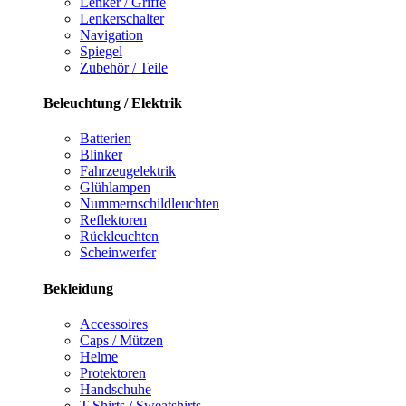
Lenker / Griffe
Lenkerschalter
Navigation
Spiegel
Zubehör / Teile
Beleuchtung / Elektrik
Batterien
Blinker
Fahrzeugelektrik
Glühlampen
Nummernschildleuchten
Reflektoren
Rückleuchten
Scheinwerfer
Bekleidung
Accessoires
Caps / Mützen
Helme
Protektoren
Handschuhe
T-Shirts / Sweatshirts