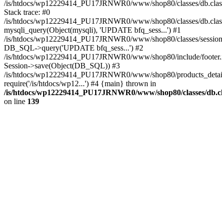
/is/htdocs/wp12229414_PU17JRNWR0/www/shop80/classes/db.clas
Stack trace: #0
/is/htdocs/wp12229414_PU17JRNWR0/www/shop80/classes/db.class
mysqli_query(Object(mysqli), 'UPDATE bfq_sess...') #1
/is/htdocs/wp12229414_PU17JRNWR0/www/shop80/classes/session.
DB_SQL->query('UPDATE bfq_sess...') #2
/is/htdocs/wp12229414_PU17JRNWR0/www/shop80/include/footer.i
Session->save(Object(DB_SQL)) #3
/is/htdocs/wp12229414_PU17JRNWR0/www/shop80/products_detail
require('/is/htdocs/wp12...') #4 {main} thrown in
/is/htdocs/wp12229414_PU17JRNWR0/www/shop80/classes/db.cl
on line
139