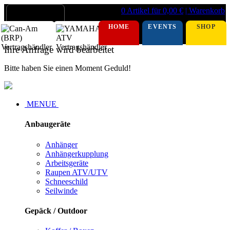
0 Artikel für 0,00 €
| Warenkorb
HOME
EVENTS
SHOP
Ihre Anfrage wird bearbeitet
Bitte haben Sie einen Moment Geduld!
MENUE
Anbaugeräte
Anhänger
Anhängerkupplung
Arbeitsgeräte
Raupen ATV/UTV
Schneeschild
Seilwinde
Gepäck / Outdoor