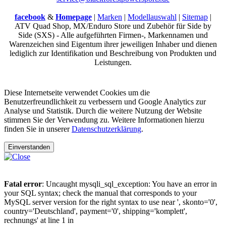
facebook
&
Homepage
|
Marken
|
Modellauswahl
|
Sitemap
|
ATV Quad Shop, MX/Enduro Store und Zubehör für Side by
Side (SXS) - Alle aufgeführten Firmen-, Markennamen und
Warenzeichen sind Eigentum ihrer jeweiligen Inhaber und dienen
lediglich zur Identifikation und Beschreibung von Produkten und
Leistungen.
Diese Internetseite verwendet Cookies um die
Benutzerfreundlichkeit zu verbessern und Google Analytics zur
Analyse und Statistik. Durch die weitere Nutzung der Website
stimmen Sie der Verwendung zu. Weitere Informationen hierzu
finden Sie in unserer
Datenschutzerklärung
.
Einverstanden
Fatal error
: Uncaught mysqli_sql_exception: You have an error in
your SQL syntax; check the manual that corresponds to your
MySQL server version for the right syntax to use near ', skonto='0',
country='Deutschland', payment='0', shipping='komplett',
rechnungs' at line 1 in