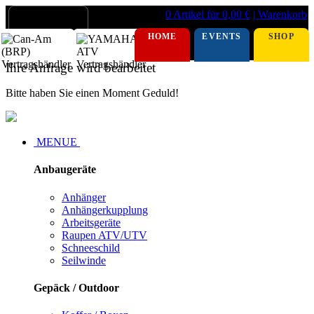
0 Artikel für 0,00 €
| Warenkorb
HOME
EVENTS
SHOP
Ihre Anfrage wird bearbeitet
Bitte haben Sie einen Moment Geduld!
MENUE
Anbaugeräte
Anhänger
Anhängerkupplung
Arbeitsgeräte
Raupen ATV/UTV
Schneeschild
Seilwinde
Gepäck / Outdoor