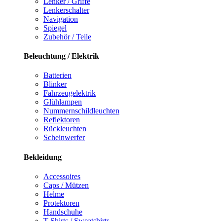
Lenker / Griffe
Lenkerschalter
Navigation
Spiegel
Zubehör / Teile
Beleuchtung / Elektrik
Batterien
Blinker
Fahrzeugelektrik
Glühlampen
Nummernschildleuchten
Reflektoren
Rückleuchten
Scheinwerfer
Bekleidung
Accessoires
Caps / Mützen
Helme
Protektoren
Handschuhe
T-Shirts / Sweatshirts