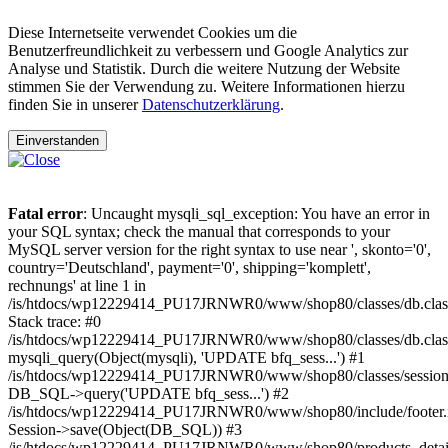
Diese Internetseite verwendet Cookies um die
Benutzerfreundlichkeit zu verbessern und Google Analytics zur
Analyse und Statistik. Durch die weitere Nutzung der Website
stimmen Sie der Verwendung zu. Weitere Informationen hierzu
finden Sie in unserer
Datenschutzerklärung
.
Einverstanden
Fatal error
: Uncaught mysqli_sql_exception: You have an error in
your SQL syntax; check the manual that corresponds to your
MySQL server version for the right syntax to use near ', skonto='0',
country='Deutschland', payment='0', shipping='komplett',
rechnungs' at line 1 in
/is/htdocs/wp12229414_PU17JRNWR0/www/shop80/classes/db.clas
Stack trace: #0
/is/htdocs/wp12229414_PU17JRNWR0/www/shop80/classes/db.class
mysqli_query(Object(mysqli), 'UPDATE bfq_sess...') #1
/is/htdocs/wp12229414_PU17JRNWR0/www/shop80/classes/session.
DB_SQL->query('UPDATE bfq_sess...') #2
/is/htdocs/wp12229414_PU17JRNWR0/www/shop80/include/footer.i
Session->save(Object(DB_SQL)) #3
/is/htdocs/wp12229414_PU17JRNWR0/www/shop80/products_detail