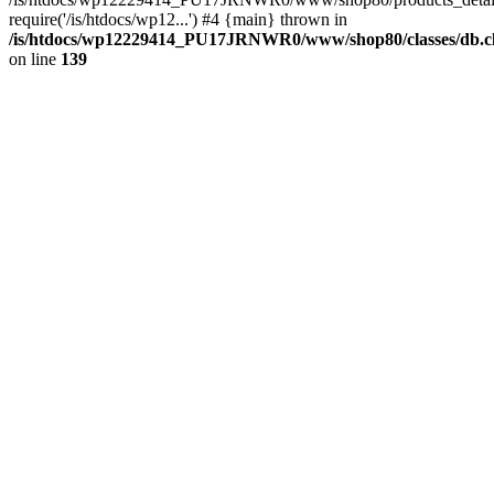
require('/is/htdocs/wp12...') #4 {main} thrown in
/is/htdocs/wp12229414_PU17JRNWR0/www/shop80/classes/db.cl
on line
139