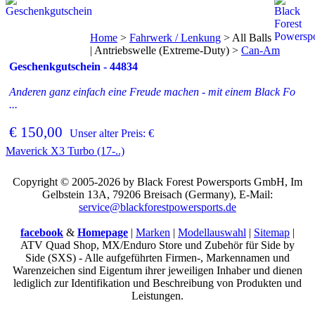
Home
>
Fahrwerk / Lenkung
>
All Balls
| Antriebswelle (Extreme-Duty)
>
Can-Am
Geschenkgutschein - 44834
Anderen ganz einfach eine Freude machen - mit einem Black Fo
...
€ 150,00
Unser alter Preis: €
Maverick X3 Turbo (17-..)
Copyright © 2005-2026 by Black Forest Powersports GmbH, Im
Gelbstein 13A, 79206 Breisach (Germany), E-Mail:
service@blackforestpowersports.de
facebook
&
Homepage
|
Marken
|
Modellauswahl
|
Sitemap
|
ATV Quad Shop, MX/Enduro Store und Zubehör für Side by
Side (SXS) - Alle aufgeführten Firmen-, Markennamen und
Warenzeichen sind Eigentum ihrer jeweiligen Inhaber und dienen
lediglich zur Identifikation und Beschreibung von Produkten und
Leistungen.