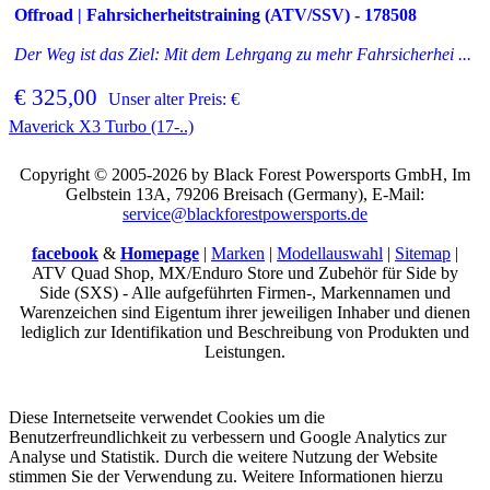
Offroad | Fahrsicherheitstraining (ATV/SSV) - 178508
Der Weg ist das Ziel: Mit dem Lehrgang zu mehr Fahrsicherhei ...
€ 325,00
Unser alter Preis: €
Maverick X3 Turbo (17-..)
Copyright © 2005-2026 by Black Forest Powersports GmbH, Im
Gelbstein 13A, 79206 Breisach (Germany), E-Mail:
service@blackforestpowersports.de
facebook
&
Homepage
|
Marken
|
Modellauswahl
|
Sitemap
|
ATV Quad Shop, MX/Enduro Store und Zubehör für Side by
Side (SXS) - Alle aufgeführten Firmen-, Markennamen und
Warenzeichen sind Eigentum ihrer jeweiligen Inhaber und dienen
lediglich zur Identifikation und Beschreibung von Produkten und
Leistungen.
Diese Internetseite verwendet Cookies um die
Benutzerfreundlichkeit zu verbessern und Google Analytics zur
Analyse und Statistik. Durch die weitere Nutzung der Website
stimmen Sie der Verwendung zu. Weitere Informationen hierzu