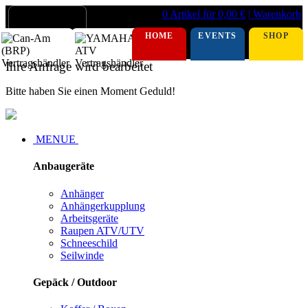
0 Artikel für 0,00 €
| Warenkorb
HOME
EVENTS
SHOP
Ihre Anfrage wird bearbeitet
Bitte haben Sie einen Moment Geduld!
MENUE
Anbaugeräte
Anhänger
Anhängerkupplung
Arbeitsgeräte
Raupen ATV/UTV
Schneeschild
Seilwinde
Gepäck / Outdoor