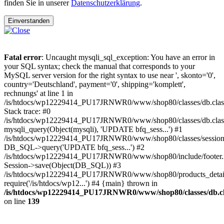
finden Sie in unserer
Datenschutzerklärung
.
Einverstanden
Fatal error
: Uncaught mysqli_sql_exception: You have an error in
your SQL syntax; check the manual that corresponds to your
MySQL server version for the right syntax to use near ', skonto='0',
country='Deutschland', payment='0', shipping='komplett',
rechnungs' at line 1 in
/is/htdocs/wp12229414_PU17JRNWR0/www/shop80/classes/db.clas
Stack trace: #0
/is/htdocs/wp12229414_PU17JRNWR0/www/shop80/classes/db.class
mysqli_query(Object(mysqli), 'UPDATE bfq_sess...') #1
/is/htdocs/wp12229414_PU17JRNWR0/www/shop80/classes/session.
DB_SQL->query('UPDATE bfq_sess...') #2
/is/htdocs/wp12229414_PU17JRNWR0/www/shop80/include/footer.i
Session->save(Object(DB_SQL)) #3
/is/htdocs/wp12229414_PU17JRNWR0/www/shop80/products_detail
require('/is/htdocs/wp12...') #4 {main} thrown in
/is/htdocs/wp12229414_PU17JRNWR0/www/shop80/classes/db.cl
on line
139