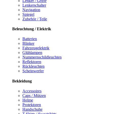
Lenker / Griffe
Lenkerschalter
Navigation
Spiegel
Zubehör / Teile
Beleuchtung / Elektrik
Batterien
Blinker
Fahrzeugelektrik
Glühlampen
Nummernschildleuchten
Reflektoren
Rückleuchten
Scheinwerfer
Bekleidung
Accessoires
Caps / Mützen
Helme
Protektoren
Handschuhe
T-Shirts / Sweatshirts