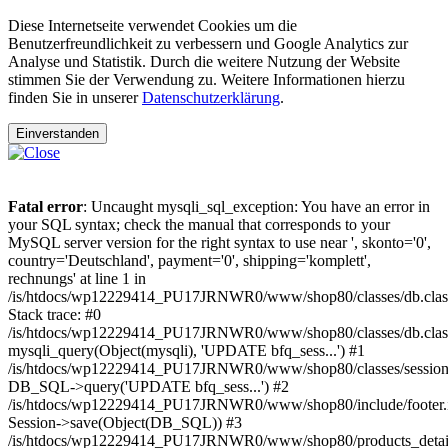
Diese Internetseite verwendet Cookies um die
Benutzerfreundlichkeit zu verbessern und Google Analytics zur
Analyse und Statistik. Durch die weitere Nutzung der Website
stimmen Sie der Verwendung zu. Weitere Informationen hierzu
finden Sie in unserer
Datenschutzerklärung
.
Einverstanden
Fatal error
: Uncaught mysqli_sql_exception: You have an error in
your SQL syntax; check the manual that corresponds to your
MySQL server version for the right syntax to use near ', skonto='0',
country='Deutschland', payment='0', shipping='komplett',
rechnungs' at line 1 in
/is/htdocs/wp12229414_PU17JRNWR0/www/shop80/classes/db.clas
Stack trace: #0
/is/htdocs/wp12229414_PU17JRNWR0/www/shop80/classes/db.class
mysqli_query(Object(mysqli), 'UPDATE bfq_sess...') #1
/is/htdocs/wp12229414_PU17JRNWR0/www/shop80/classes/session.
DB_SQL->query('UPDATE bfq_sess...') #2
/is/htdocs/wp12229414_PU17JRNWR0/www/shop80/include/footer.i
Session->save(Object(DB_SQL)) #3
/is/htdocs/wp12229414_PU17JRNWR0/www/shop80/products_detail