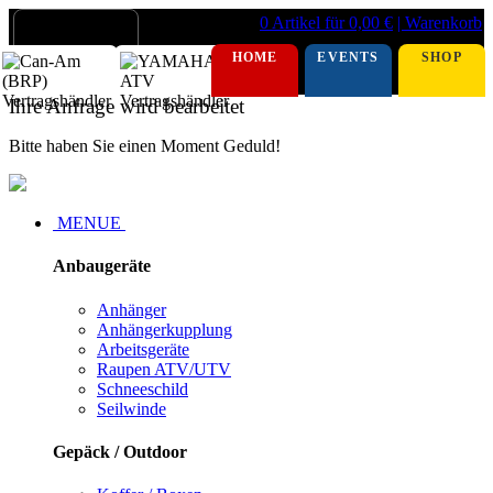
0 Artikel für 0,00 €
| Warenkorb
HOME
EVENTS
SHOP
Ihre Anfrage wird bearbeitet
Bitte haben Sie einen Moment Geduld!
MENUE
Anbaugeräte
Anhänger
Anhängerkupplung
Arbeitsgeräte
Raupen ATV/UTV
Schneeschild
Seilwinde
Gepäck / Outdoor