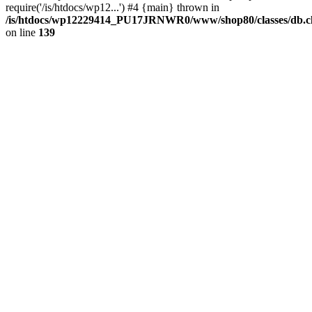
require('/is/htdocs/wp12...') #4 {main} thrown in
/is/htdocs/wp12229414_PU17JRNWR0/www/shop80/classes/db.cl
on line
139