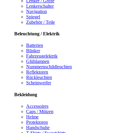
Lenker / Griffe
Lenkerschalter
Navigation
Spiegel
Zubehör / Teile
Beleuchtung / Elektrik
Batterien
Blinker
Fahrzeugelektrik
Glühlampen
Nummernschildleuchten
Reflektoren
Rückleuchten
Scheinwerfer
Bekleidung
Accessoires
Caps / Mützen
Helme
Protektoren
Handschuhe
T-Shirts / Sweatshirts