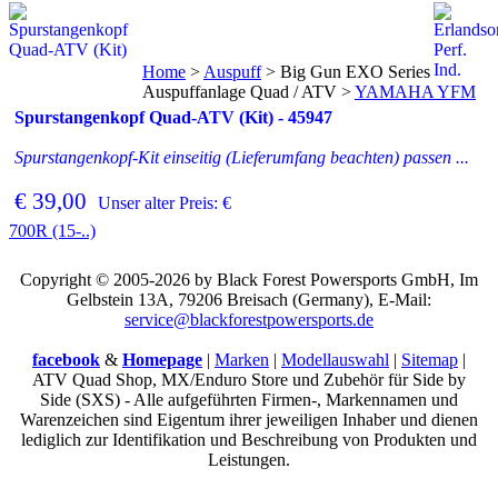
Home
>
Auspuff
>
Big Gun EXO Series
Auspuffanlage Quad / ATV
>
YAMAHA YFM
Spurstangenkopf Quad-ATV (Kit) - 45947
Spurstangenkopf-Kit einseitig (Lieferumfang beachten) passen ...
€ 39,00
Unser alter Preis: €
700R (15-..)
Copyright © 2005-2026 by Black Forest Powersports GmbH, Im
Gelbstein 13A, 79206 Breisach (Germany), E-Mail:
service@blackforestpowersports.de
facebook
&
Homepage
|
Marken
|
Modellauswahl
|
Sitemap
|
ATV Quad Shop, MX/Enduro Store und Zubehör für Side by
Side (SXS) - Alle aufgeführten Firmen-, Markennamen und
Warenzeichen sind Eigentum ihrer jeweiligen Inhaber und dienen
lediglich zur Identifikation und Beschreibung von Produkten und
Leistungen.