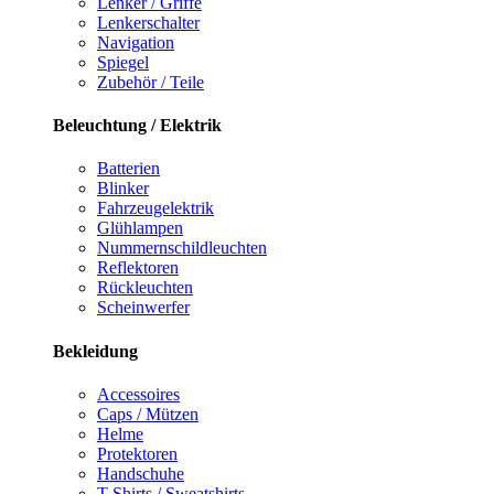
Lenker / Griffe
Lenkerschalter
Navigation
Spiegel
Zubehör / Teile
Beleuchtung / Elektrik
Batterien
Blinker
Fahrzeugelektrik
Glühlampen
Nummernschildleuchten
Reflektoren
Rückleuchten
Scheinwerfer
Bekleidung
Accessoires
Caps / Mützen
Helme
Protektoren
Handschuhe
T-Shirts / Sweatshirts