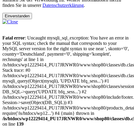
finden Sie in unserer
Datenschutzerklärung
.
Einverstanden
Fatal error
: Uncaught mysqli_sql_exception: You have an error in
your SQL syntax; check the manual that corresponds to your
MySQL server version for the right syntax to use near ', skonto='0',
country='Deutschland', payment='0', shipping='komplett',
rechnungs' at line 1 in
/is/htdocs/wp12229414_PU17JRNWR0/www/shop80/classes/db.clas
Stack trace: #0
/is/htdocs/wp12229414_PU17JRNWR0/www/shop80/classes/db.class
mysqli_query(Object(mysqli), 'UPDATE bfq_sess...') #1
/is/htdocs/wp12229414_PU17JRNWR0/www/shop80/classes/session.
DB_SQL->query('UPDATE bfq_sess...') #2
/is/htdocs/wp12229414_PU17JRNWR0/www/shop80/include/footer.i
Session->save(Object(DB_SQL)) #3
/is/htdocs/wp12229414_PU17JRNWR0/www/shop80/products_detail
require('/is/htdocs/wp12...') #4 {main} thrown in
/is/htdocs/wp12229414_PU17JRNWR0/www/shop80/classes/db.cl
on line
139