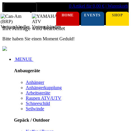
0 Artikel für 0,00 €
| Warenkorb
HOME
EVENTS
SHOP
Ihre Anfrage wird bearbeitet
Bitte haben Sie einen Moment Geduld!
MENUE
Anbaugeräte
Anhänger
Anhängerkupplung
Arbeitsgeräte
Raupen ATV/UTV
Schneeschild
Seilwinde
Gepäck / Outdoor