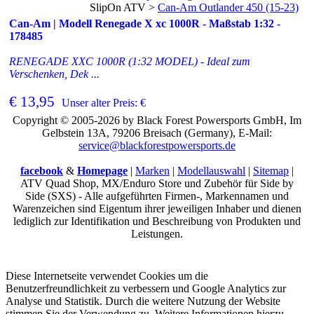
SlipOn ATV
>
Can-Am Outlander 450 (15-23)
Can-Am | Modell Renegade X xc 1000R - Maßstab 1:32 -
178485
RENEGADE XXC 1000R (1:32 MODEL) - Ideal zum
Verschenken, Dek ...
€ 13,95
Unser alter Preis: €
Copyright © 2005-2026 by Black Forest Powersports GmbH, Im
Gelbstein 13A, 79206 Breisach (Germany), E-Mail:
service@blackforestpowersports.de
facebook
&
Homepage
|
Marken
|
Modellauswahl
|
Sitemap
|
ATV Quad Shop, MX/Enduro Store und Zubehör für Side by
Side (SXS) - Alle aufgeführten Firmen-, Markennamen und
Warenzeichen sind Eigentum ihrer jeweiligen Inhaber und dienen
lediglich zur Identifikation und Beschreibung von Produkten und
Leistungen.
Diese Internetseite verwendet Cookies um die
Benutzerfreundlichkeit zu verbessern und Google Analytics zur
Analyse und Statistik. Durch die weitere Nutzung der Website
stimmen Sie der Verwendung zu. Weitere Informationen hierzu