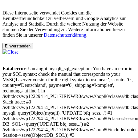
Diese Internetseite verwendet Cookies um die
Benutzerfreundlichkeit zu verbessern und Google Analytics zur
Analyse und Statistik. Durch die weitere Nutzung der Website
stimmen Sie der Verwendung zu. Weitere Informationen hierzu
finden Sie in unserer
Datenschutzerklärung
.
Einverstanden
Fatal error
: Uncaught mysqli_sql_exception: You have an error in
your SQL syntax; check the manual that corresponds to your
MySQL server version for the right syntax to use near ', skonto='0',
country='Deutschland', payment='0', shipping='komplett',
rechnungs' at line 1 in
/is/htdocs/wp12229414_PU17JRNWR0/www/shop80/classes/db.clas
Stack trace: #0
/is/htdocs/wp12229414_PU17JRNWR0/www/shop80/classes/db.class
mysqli_query(Object(mysqli), 'UPDATE bfq_sess...') #1
/is/htdocs/wp12229414_PU17JRNWR0/www/shop80/classes/session.
DB_SQL->query('UPDATE bfq_sess...') #2
/is/htdocs/wp12229414_PU17JRNWR0/www/shop80/include/footer.i
Session->save(Object(DB_SQL)) #3