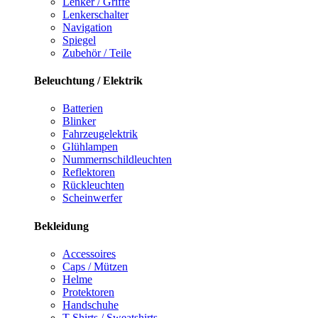
Lenker / Griffe
Lenkerschalter
Navigation
Spiegel
Zubehör / Teile
Beleuchtung / Elektrik
Batterien
Blinker
Fahrzeugelektrik
Glühlampen
Nummernschildleuchten
Reflektoren
Rückleuchten
Scheinwerfer
Bekleidung
Accessoires
Caps / Mützen
Helme
Protektoren
Handschuhe
T-Shirts / Sweatshirts