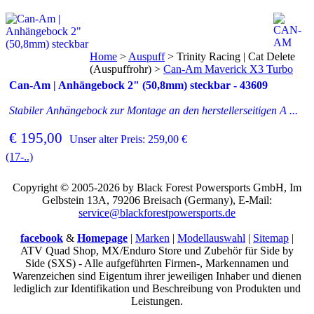
Home
>
Auspuff
>
Trinity Racing | Cat Delete
(Auspuffrohr)
>
Can-Am Maverick X3 Turbo
Can-Am | Anhängebock 2" (50,8mm) steckbar - 43609
Stabiler Anhängebock zur Montage an den herstellerseitigen A ...
€ 195,00
Unser alter Preis: 259,00 €
(17-..)
Copyright © 2005-2026 by Black Forest Powersports GmbH, Im
Gelbstein 13A, 79206 Breisach (Germany), E-Mail:
service@blackforestpowersports.de
facebook
&
Homepage
|
Marken
|
Modellauswahl
|
Sitemap
|
ATV Quad Shop, MX/Enduro Store und Zubehör für Side by
Side (SXS) - Alle aufgeführten Firmen-, Markennamen und
Warenzeichen sind Eigentum ihrer jeweiligen Inhaber und dienen
lediglich zur Identifikation und Beschreibung von Produkten und
Leistungen.