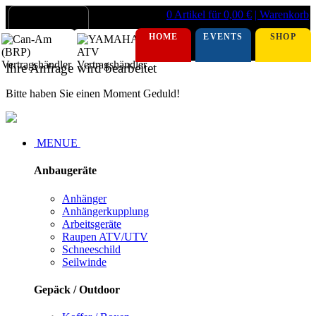
0 Artikel für 0,00 €
| Warenkorb
HOME
EVENTS
SHOP
Ihre Anfrage wird bearbeitet
Bitte haben Sie einen Moment Geduld!
MENUE
Anbaugeräte
Anhänger
Anhängerkupplung
Arbeitsgeräte
Raupen ATV/UTV
Schneeschild
Seilwinde
Gepäck / Outdoor