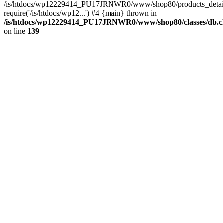
/is/htdocs/wp12229414_PU17JRNWR0/www/shop80/products_detail
require('/is/htdocs/wp12...') #4 {main} thrown in
/is/htdocs/wp12229414_PU17JRNWR0/www/shop80/classes/db.cl
on line
139