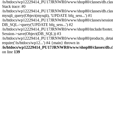
/is/htdocs/wp12229414_PU17JRNWR0/www/shop80/classes/db.clas
Stack trace: #0
/is/htdocs/wp12229414_PU17JRNWR0/www/shop80/classes/db.class
mysqli_query(Object(mysqli), 'UPDATE bfq_sess...') #1
/is/htdocs/wp12229414_PU17JRNWR0/www/shop80/classes/session.
DB_SQL->query('UPDATE bfq_sess...') #2
/is/htdocs/wp12229414_PU17JRNWR0/www/shop80/include/footer.i
Session->save(Object(DB_SQL)) #3
/is/htdocs/wp12229414_PU17JRNWR0/www/shop80/products_detail
require('/is/htdocs/wp12...') #4 {main} thrown in
/is/htdocs/wp12229414_PU17JRNWR0/www/shop80/classes/db.cl
on line
139