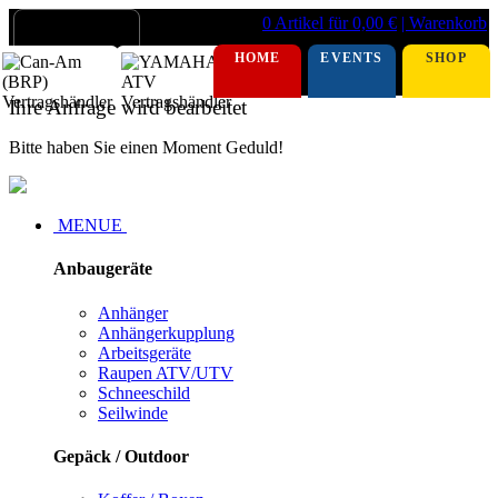
0 Artikel für 0,00 €
| Warenkorb
HOME
EVENTS
SHOP
Ihre Anfrage wird bearbeitet
Bitte haben Sie einen Moment Geduld!
MENUE
Anbaugeräte
Anhänger
Anhängerkupplung
Arbeitsgeräte
Raupen ATV/UTV
Schneeschild
Seilwinde
Gepäck / Outdoor