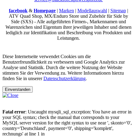
facebook
&
Homepage
|
Marken
|
Modellauswahl
|
Sitemap
|
ATV Quad Shop, MX/Enduro Store und Zubehör für Side by
Side (SXS) - Alle aufgeführten Firmen-, Markennamen und
Warenzeichen sind Eigentum ihrer jeweiligen Inhaber und dienen
lediglich zur Identifikation und Beschreibung von Produkten und
Leistungen.
Diese Internetseite verwendet Cookies um die
Benutzerfreundlichkeit zu verbessern und Google Analytics zur
Analyse und Statistik. Durch die weitere Nutzung der Website
stimmen Sie der Verwendung zu. Weitere Informationen hierzu
finden Sie in unserer
Datenschutzerklärung
.
Einverstanden
Fatal error
: Uncaught mysqli_sql_exception: You have an error in
your SQL syntax; check the manual that corresponds to your
MySQL server version for the right syntax to use near ', skonto='0',
country='Deutschland', payment='0', shipping='komplett',
rechnungs' at line 1 in