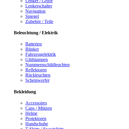
Lenker / Griffe
Lenkerschalter
Navigation
Spiegel
Zubehör / Teile
Beleuchtung / Elektrik
Batterien
Blinker
Fahrzeugelektrik
Glühlampen
Nummernschildleuchten
Reflektoren
Rückleuchten
Scheinwerfer
Bekleidung
Accessoires
Caps / Mützen
Helme
Protektoren
Handschuhe
T-Shirts / Sweatshirts