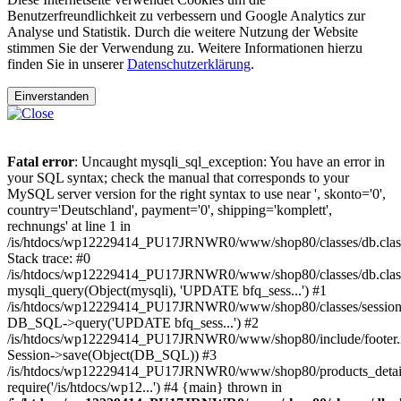
Benutzerfreundlichkeit zu verbessern und Google Analytics zur
Analyse und Statistik. Durch die weitere Nutzung der Website
stimmen Sie der Verwendung zu. Weitere Informationen hierzu
finden Sie in unserer
Datenschutzerklärung
.
Einverstanden
Fatal error
: Uncaught mysqli_sql_exception: You have an error in
your SQL syntax; check the manual that corresponds to your
MySQL server version for the right syntax to use near ', skonto='0',
country='Deutschland', payment='0', shipping='komplett',
rechnungs' at line 1 in
/is/htdocs/wp12229414_PU17JRNWR0/www/shop80/classes/db.clas
Stack trace: #0
/is/htdocs/wp12229414_PU17JRNWR0/www/shop80/classes/db.class
mysqli_query(Object(mysqli), 'UPDATE bfq_sess...') #1
/is/htdocs/wp12229414_PU17JRNWR0/www/shop80/classes/session.
DB_SQL->query('UPDATE bfq_sess...') #2
/is/htdocs/wp12229414_PU17JRNWR0/www/shop80/include/footer.i
Session->save(Object(DB_SQL)) #3
/is/htdocs/wp12229414_PU17JRNWR0/www/shop80/products_detail
require('/is/htdocs/wp12...') #4 {main} thrown in