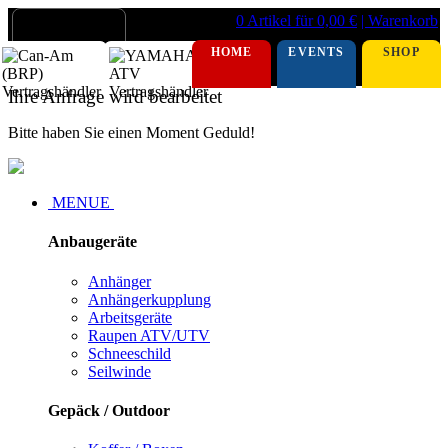
0 Artikel für 0,00 €
| Warenkorb
HOME
EVENTS
SHOP
Ihre Anfrage wird bearbeitet
Bitte haben Sie einen Moment Geduld!
MENUE
Anbaugeräte
Anhänger
Anhängerkupplung
Arbeitsgeräte
Raupen ATV/UTV
Schneeschild
Seilwinde
Gepäck / Outdoor