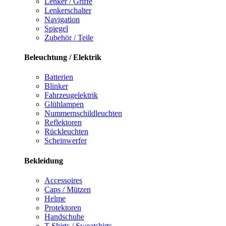
Lenker / Griffe
Lenkerschalter
Navigation
Spiegel
Zubehör / Teile
Beleuchtung / Elektrik
Batterien
Blinker
Fahrzeugelektrik
Glühlampen
Nummernschildleuchten
Reflektoren
Rückleuchten
Scheinwerfer
Bekleidung
Accessoires
Caps / Mützen
Helme
Protektoren
Handschuhe
T-Shirts / Sweatshirts