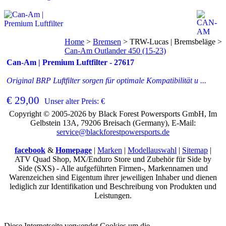
Home
>
Bremsen
>
TRW-Lucas | Bremsbeläge
>
Can-Am Outlander 450 (15-23)
Can-Am | Premium Luftfilter - 27617
Original BRP Luftfilter sorgen für optimale Kompatibilität u ...
€ 29,00
Unser alter Preis: €
Copyright © 2005-2026 by Black Forest Powersports GmbH, Im
Gelbstein 13A, 79206 Breisach (Germany), E-Mail:
service@blackforestpowersports.de
facebook
&
Homepage
|
Marken
|
Modellauswahl
|
Sitemap
|
ATV Quad Shop, MX/Enduro Store und Zubehör für Side by
Side (SXS) - Alle aufgeführten Firmen-, Markennamen und
Warenzeichen sind Eigentum ihrer jeweiligen Inhaber und dienen
lediglich zur Identifikation und Beschreibung von Produkten und
Leistungen.
Diese Internetseite verwendet Cookies um die