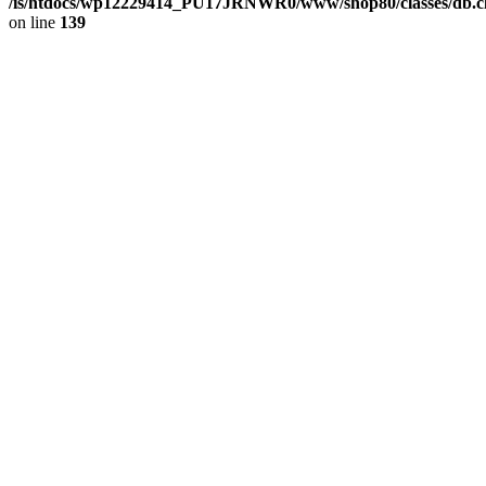
/is/htdocs/wp12229414_PU17JRNWR0/www/shop80/classes/db.cl
on line
139