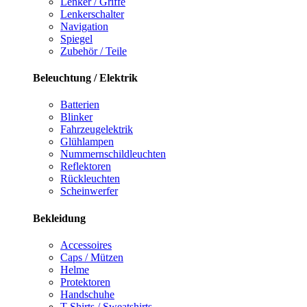
Lenker / Griffe
Lenkerschalter
Navigation
Spiegel
Zubehör / Teile
Beleuchtung / Elektrik
Batterien
Blinker
Fahrzeugelektrik
Glühlampen
Nummernschildleuchten
Reflektoren
Rückleuchten
Scheinwerfer
Bekleidung
Accessoires
Caps / Mützen
Helme
Protektoren
Handschuhe
T-Shirts / Sweatshirts