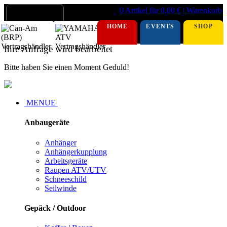
0 Artikel für 0,00 €
| Warenkorb
HOME
EVENTS
SHOP
Ihre Anfrage wird bearbeitet
Bitte haben Sie einen Moment Geduld!
MENUE
Anbaugeräte
Anhänger
Anhängerkupplung
Arbeitsgeräte
Raupen ATV/UTV
Schneeschild
Seilwinde
Gepäck / Outdoor