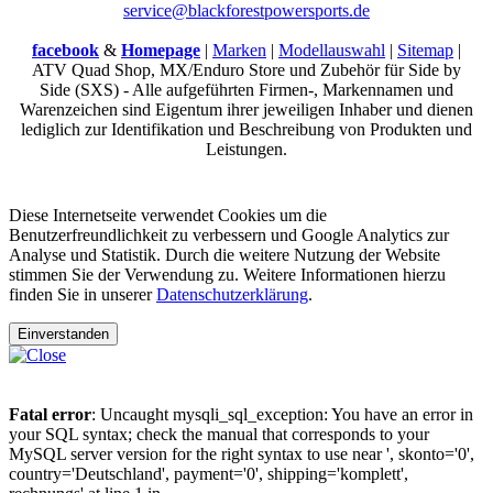
service@blackforestpowersports.de
facebook
&
Homepage
|
Marken
|
Modellauswahl
|
Sitemap
|
ATV Quad Shop, MX/Enduro Store und Zubehör für Side by
Side (SXS) - Alle aufgeführten Firmen-, Markennamen und
Warenzeichen sind Eigentum ihrer jeweiligen Inhaber und dienen
lediglich zur Identifikation und Beschreibung von Produkten und
Leistungen.
Diese Internetseite verwendet Cookies um die
Benutzerfreundlichkeit zu verbessern und Google Analytics zur
Analyse und Statistik. Durch die weitere Nutzung der Website
stimmen Sie der Verwendung zu. Weitere Informationen hierzu
finden Sie in unserer
Datenschutzerklärung
.
Einverstanden
Fatal error
: Uncaught mysqli_sql_exception: You have an error in
your SQL syntax; check the manual that corresponds to your
MySQL server version for the right syntax to use near ', skonto='0',
country='Deutschland', payment='0', shipping='komplett',