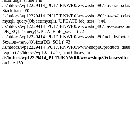
rechnungs' at line 1 in
/is/htdocs/wp12229414_PU17JRNWR0/www/shop80/classes/db.clas
Stack trace: #0
/is/htdocs/wp12229414_PU17JRNWR0/www/shop80/classes/db.class
mysqli_query(Object(mysqli), 'UPDATE bfq_sess...') #1
/is/htdocs/wp12229414_PU17JRNWR0/www/shop80/classes/session.
DB_SQL->query('UPDATE bfq_sess...') #2
/is/htdocs/wp12229414_PU17JRNWR0/www/shop80/include/footer.i
Session->save(Object(DB_SQL)) #3
/is/htdocs/wp12229414_PU17JRNWR0/www/shop80/products_detail
require('/is/htdocs/wp12...') #4 {main} thrown in
/is/htdocs/wp12229414_PU17JRNWR0/www/shop80/classes/db.cl
on line
139