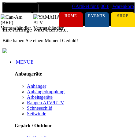
0 Artikel für 0,00 €
| Warenkorb
HOME
EVENTS
SHOP
Ihre Anfrage wird bearbeitet
Bitte haben Sie einen Moment Geduld!
MENUE
Anbaugeräte
Anhänger
Anhängerkupplung
Arbeitsgeräte
Raupen ATV/UTV
Schneeschild
Seilwinde
Gepäck / Outdoor