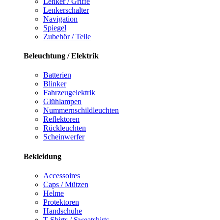
Lenker / Griffe
Lenkerschalter
Navigation
Spiegel
Zubehör / Teile
Beleuchtung / Elektrik
Batterien
Blinker
Fahrzeugelektrik
Glühlampen
Nummernschildleuchten
Reflektoren
Rückleuchten
Scheinwerfer
Bekleidung
Accessoires
Caps / Mützen
Helme
Protektoren
Handschuhe
T-Shirts / Sweatshirts