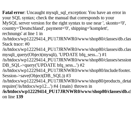
Fatal error
: Uncaught mysqli_sql_exception: You have an error in
your SQL syntax; check the manual that corresponds to your
MySQL server version for the right syntax to use near ', skonto='0',
country='Deutschland', payment='0', shipping='komplett',
rechnungs' at line 1 in
/is/htdocs/wp12229414_PU17JRNWR0/www/shop80/classes/db.clas
Stack trace: #0
/is/htdocs/wp12229414_PU17JRNWR0/www/shop80/classes/db.class
mysqli_query(Object(mysqli), 'UPDATE bfq_sess...') #1
/is/htdocs/wp12229414_PU17JRNWR0/www/shop80/classes/session.
DB_SQL->query('UPDATE bfq_sess...') #2
/is/htdocs/wp12229414_PU17JRNWR0/www/shop80/include/footer.i
Session->save(Object(DB_SQL)) #3
/is/htdocs/wp12229414_PU17JRNWR0/www/shop80/products_detail
require('/is/htdocs/wp12...') #4 {main} thrown in
/is/htdocs/wp12229414_PU17JRNWR0/www/shop80/classes/db.cl
on line
139