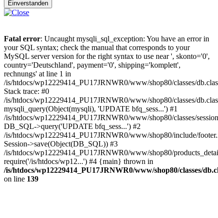
Einverstanden
Fatal error
: Uncaught mysqli_sql_exception: You have an error in
your SQL syntax; check the manual that corresponds to your
MySQL server version for the right syntax to use near ', skonto='0',
country='Deutschland', payment='0', shipping='komplett',
rechnungs' at line 1 in
/is/htdocs/wp12229414_PU17JRNWR0/www/shop80/classes/db.clas
Stack trace: #0
/is/htdocs/wp12229414_PU17JRNWR0/www/shop80/classes/db.class
mysqli_query(Object(mysqli), 'UPDATE bfq_sess...') #1
/is/htdocs/wp12229414_PU17JRNWR0/www/shop80/classes/session.
DB_SQL->query('UPDATE bfq_sess...') #2
/is/htdocs/wp12229414_PU17JRNWR0/www/shop80/include/footer.i
Session->save(Object(DB_SQL)) #3
/is/htdocs/wp12229414_PU17JRNWR0/www/shop80/products_detail
require('/is/htdocs/wp12...') #4 {main} thrown in
/is/htdocs/wp12229414_PU17JRNWR0/www/shop80/classes/db.cl
on line
139