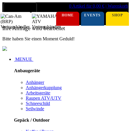
0 Artikel für 0,00 €
| Warenkorb
HOME
EVENTS
SHOP
Ihre Anfrage wird bearbeitet
Bitte haben Sie einen Moment Geduld!
MENUE
Anbaugeräte
Anhänger
Anhängerkupplung
Arbeitsgeräte
Raupen ATV/UTV
Schneeschild
Seilwinde
Gepäck / Outdoor