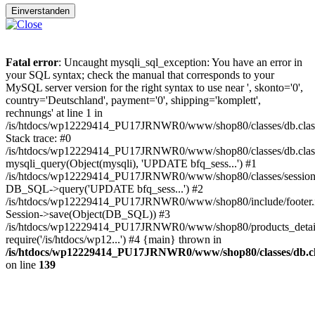
Einverstanden
Fatal error
: Uncaught mysqli_sql_exception: You have an error in
your SQL syntax; check the manual that corresponds to your
MySQL server version for the right syntax to use near ', skonto='0',
country='Deutschland', payment='0', shipping='komplett',
rechnungs' at line 1 in
/is/htdocs/wp12229414_PU17JRNWR0/www/shop80/classes/db.clas
Stack trace: #0
/is/htdocs/wp12229414_PU17JRNWR0/www/shop80/classes/db.class
mysqli_query(Object(mysqli), 'UPDATE bfq_sess...') #1
/is/htdocs/wp12229414_PU17JRNWR0/www/shop80/classes/session.
DB_SQL->query('UPDATE bfq_sess...') #2
/is/htdocs/wp12229414_PU17JRNWR0/www/shop80/include/footer.i
Session->save(Object(DB_SQL)) #3
/is/htdocs/wp12229414_PU17JRNWR0/www/shop80/products_detail
require('/is/htdocs/wp12...') #4 {main} thrown in
/is/htdocs/wp12229414_PU17JRNWR0/www/shop80/classes/db.cl
on line
139