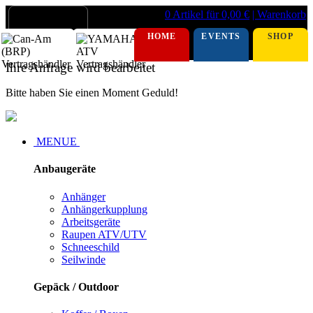
0 Artikel für 0,00 €
| Warenkorb
HOME
EVENTS
SHOP
Ihre Anfrage wird bearbeitet
Bitte haben Sie einen Moment Geduld!
MENUE
Anbaugeräte
Anhänger
Anhängerkupplung
Arbeitsgeräte
Raupen ATV/UTV
Schneeschild
Seilwinde
Gepäck / Outdoor