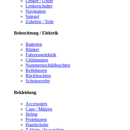
Lenker / Griffe
Lenkerschalter
Navigation
Spiegel
Zubehör / Teile
Beleuchtung / Elektrik
Batterien
Blinker
Fahrzeugelektrik
Glühlampen
Nummernschildleuchten
Reflektoren
Rückleuchten
Scheinwerfer
Bekleidung
Accessoires
Caps / Mützen
Helme
Protektoren
Handschuhe
T-Shirts / Sweatshirts