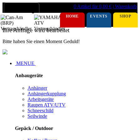
0 Artikel für 0,00 €
| Warenkorb
HOME
EVENTS
SHOP
Ihre Anfrage wird bearbeitet
Bitte haben Sie einen Moment Geduld!
MENUE
Anbaugeräte
Anhänger
Anhängerkupplung
Arbeitsgeräte
Raupen ATV/UTV
Schneeschild
Seilwinde
Gepäck / Outdoor