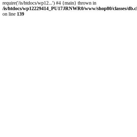
require('/is/htdocs/wp12...') #4 {main} thrown in
/is/htdocs/wp12229414_PU17JRNWR0/www/shop80/classes/db.cl
on line
139