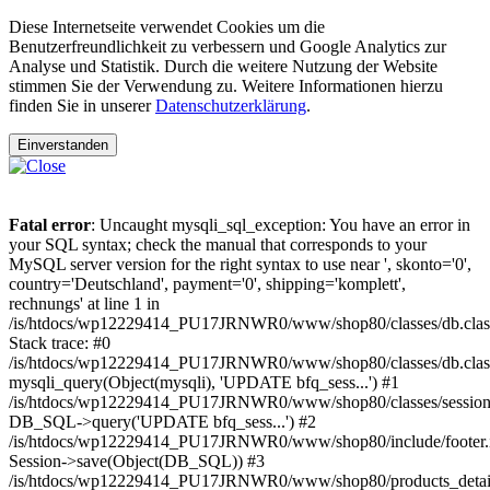
Diese Internetseite verwendet Cookies um die
Benutzerfreundlichkeit zu verbessern und Google Analytics zur
Analyse und Statistik. Durch die weitere Nutzung der Website
stimmen Sie der Verwendung zu. Weitere Informationen hierzu
finden Sie in unserer
Datenschutzerklärung
.
Einverstanden
Fatal error
: Uncaught mysqli_sql_exception: You have an error in
your SQL syntax; check the manual that corresponds to your
MySQL server version for the right syntax to use near ', skonto='0',
country='Deutschland', payment='0', shipping='komplett',
rechnungs' at line 1 in
/is/htdocs/wp12229414_PU17JRNWR0/www/shop80/classes/db.clas
Stack trace: #0
/is/htdocs/wp12229414_PU17JRNWR0/www/shop80/classes/db.class
mysqli_query(Object(mysqli), 'UPDATE bfq_sess...') #1
/is/htdocs/wp12229414_PU17JRNWR0/www/shop80/classes/session.
DB_SQL->query('UPDATE bfq_sess...') #2
/is/htdocs/wp12229414_PU17JRNWR0/www/shop80/include/footer.i
Session->save(Object(DB_SQL)) #3
/is/htdocs/wp12229414_PU17JRNWR0/www/shop80/products_detail