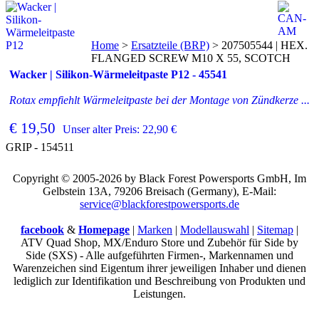
Home
>
Ersatzteile (BRP)
>
207505544 | HEX.
FLANGED SCREW M10 X 55, SCOTCH
Wacker | Silikon-Wärmeleitpaste P12 - 45541
Rotax empfiehlt Wärmeleitpaste bei der Montage von Zündkerze ...
€ 19,50
Unser alter Preis: 22,90 €
GRIP - 154511
Copyright © 2005-2026 by Black Forest Powersports GmbH, Im
Gelbstein 13A, 79206 Breisach (Germany), E-Mail:
service@blackforestpowersports.de
facebook
&
Homepage
|
Marken
|
Modellauswahl
|
Sitemap
|
ATV Quad Shop, MX/Enduro Store und Zubehör für Side by
Side (SXS) - Alle aufgeführten Firmen-, Markennamen und
Warenzeichen sind Eigentum ihrer jeweiligen Inhaber und dienen
lediglich zur Identifikation und Beschreibung von Produkten und
Leistungen.