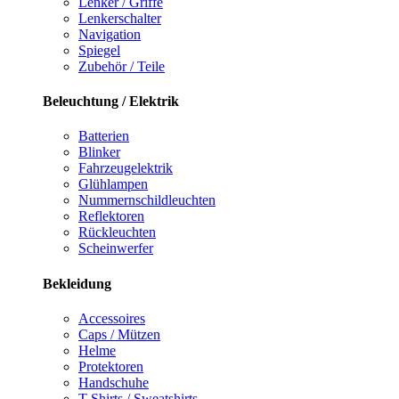
Lenker / Griffe
Lenkerschalter
Navigation
Spiegel
Zubehör / Teile
Beleuchtung / Elektrik
Batterien
Blinker
Fahrzeugelektrik
Glühlampen
Nummernschildleuchten
Reflektoren
Rückleuchten
Scheinwerfer
Bekleidung
Accessoires
Caps / Mützen
Helme
Protektoren
Handschuhe
T-Shirts / Sweatshirts