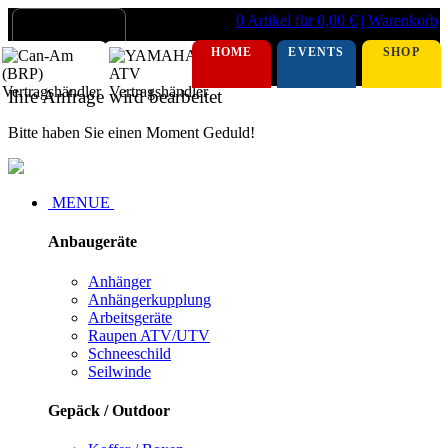
0 Artikel für 0,00 €
| Warenkorb
HOME
EVENTS
SHOP
Ihre Anfrage wird bearbeitet
Bitte haben Sie einen Moment Geduld!
MENUE
Anbaugeräte
Anhänger
Anhängerkupplung
Arbeitsgeräte
Raupen ATV/UTV
Schneeschild
Seilwinde
Gepäck / Outdoor