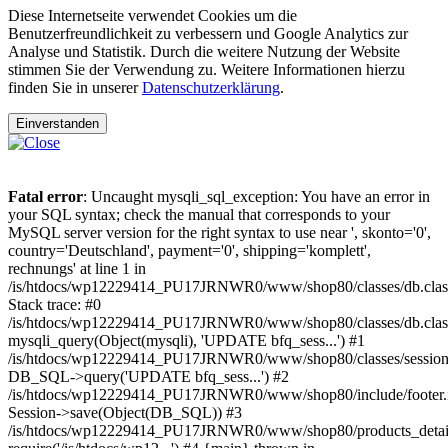
Diese Internetseite verwendet Cookies um die
Benutzerfreundlichkeit zu verbessern und Google Analytics zur
Analyse und Statistik. Durch die weitere Nutzung der Website
stimmen Sie der Verwendung zu. Weitere Informationen hierzu
finden Sie in unserer
Datenschutzerklärung
.
Einverstanden
Fatal error
: Uncaught mysqli_sql_exception: You have an error in
your SQL syntax; check the manual that corresponds to your
MySQL server version for the right syntax to use near ', skonto='0',
country='Deutschland', payment='0', shipping='komplett',
rechnungs' at line 1 in
/is/htdocs/wp12229414_PU17JRNWR0/www/shop80/classes/db.clas
Stack trace: #0
/is/htdocs/wp12229414_PU17JRNWR0/www/shop80/classes/db.class
mysqli_query(Object(mysqli), 'UPDATE bfq_sess...') #1
/is/htdocs/wp12229414_PU17JRNWR0/www/shop80/classes/session.
DB_SQL->query('UPDATE bfq_sess...') #2
/is/htdocs/wp12229414_PU17JRNWR0/www/shop80/include/footer.i
Session->save(Object(DB_SQL)) #3
/is/htdocs/wp12229414_PU17JRNWR0/www/shop80/products_detail