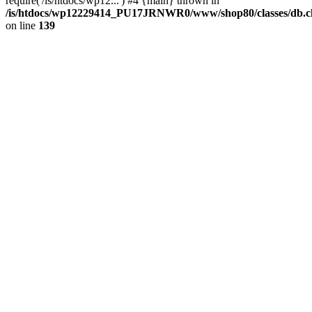
require('/is/htdocs/wp12...') #4 {main} thrown in
/is/htdocs/wp12229414_PU17JRNWR0/www/shop80/classes/db.cl
on line
139