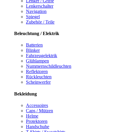
Lenker / Griffe
Lenkerschalter
Navigation
Spiegel
Zubehör / Teile
Beleuchtung / Elektrik
Batterien
Blinker
Fahrzeugelektrik
Glühlampen
Nummernschildleuchten
Reflektoren
Rückleuchten
Scheinwerfer
Bekleidung
Accessoires
Caps / Mützen
Helme
Protektoren
Handschuhe
T-Shirts / Sweatshirts