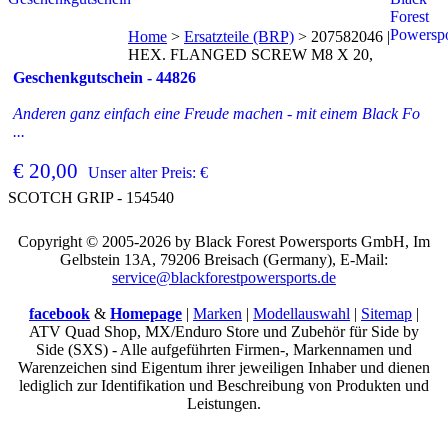
Home
>
Ersatzteile (BRP)
>
207582046 |
HEX. FLANGED SCREW M8 X 20,
Geschenkgutschein - 44826
Anderen ganz einfach eine Freude machen - mit einem Black Fo
...
€ 20,00
Unser alter Preis: €
SCOTCH GRIP - 154540
Copyright © 2005-2026 by Black Forest Powersports GmbH, Im
Gelbstein 13A, 79206 Breisach (Germany), E-Mail:
service@blackforestpowersports.de
facebook
&
Homepage
|
Marken
|
Modellauswahl
|
Sitemap
|
ATV Quad Shop, MX/Enduro Store und Zubehör für Side by
Side (SXS) - Alle aufgeführten Firmen-, Markennamen und
Warenzeichen sind Eigentum ihrer jeweiligen Inhaber und dienen
lediglich zur Identifikation und Beschreibung von Produkten und
Leistungen.