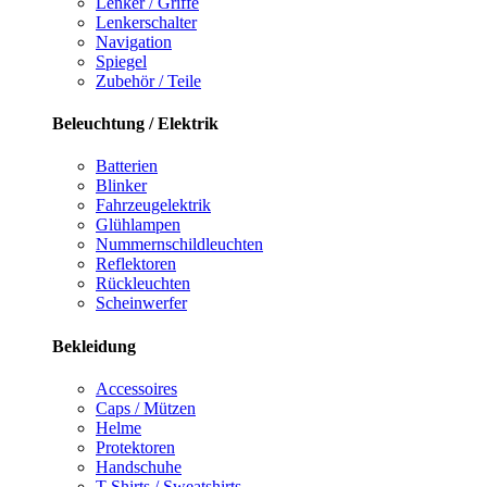
Lenker / Griffe
Lenkerschalter
Navigation
Spiegel
Zubehör / Teile
Beleuchtung / Elektrik
Batterien
Blinker
Fahrzeugelektrik
Glühlampen
Nummernschildleuchten
Reflektoren
Rückleuchten
Scheinwerfer
Bekleidung
Accessoires
Caps / Mützen
Helme
Protektoren
Handschuhe
T-Shirts / Sweatshirts