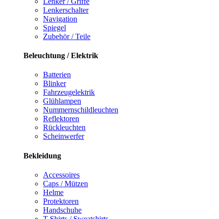
Lenker / Griffe
Lenkerschalter
Navigation
Spiegel
Zubehör / Teile
Beleuchtung / Elektrik
Batterien
Blinker
Fahrzeugelektrik
Glühlampen
Nummernschildleuchten
Reflektoren
Rückleuchten
Scheinwerfer
Bekleidung
Accessoires
Caps / Mützen
Helme
Protektoren
Handschuhe
T-Shirts / Sweatshirts