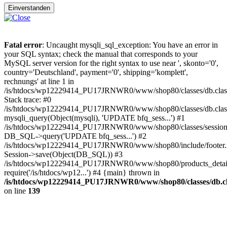
Einverstanden
Fatal error
: Uncaught mysqli_sql_exception: You have an error in
your SQL syntax; check the manual that corresponds to your
MySQL server version for the right syntax to use near ', skonto='0',
country='Deutschland', payment='0', shipping='komplett',
rechnungs' at line 1 in
/is/htdocs/wp12229414_PU17JRNWR0/www/shop80/classes/db.clas
Stack trace: #0
/is/htdocs/wp12229414_PU17JRNWR0/www/shop80/classes/db.class
mysqli_query(Object(mysqli), 'UPDATE bfq_sess...') #1
/is/htdocs/wp12229414_PU17JRNWR0/www/shop80/classes/session.
DB_SQL->query('UPDATE bfq_sess...') #2
/is/htdocs/wp12229414_PU17JRNWR0/www/shop80/include/footer.i
Session->save(Object(DB_SQL)) #3
/is/htdocs/wp12229414_PU17JRNWR0/www/shop80/products_detail
require('/is/htdocs/wp12...') #4 {main} thrown in
/is/htdocs/wp12229414_PU17JRNWR0/www/shop80/classes/db.cl
on line
139