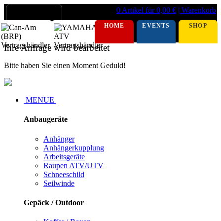
0 Artikel für 0,00 €
| Warenkorb
HOME
EVENTS
SHOP
Ihre Anfrage wird bearbeitet
Bitte haben Sie einen Moment Geduld!
MENUE
Anbaugeräte
Anhänger
Anhängerkupplung
Arbeitsgeräte
Raupen ATV/UTV
Schneeschild
Seilwinde
Gepäck / Outdoor