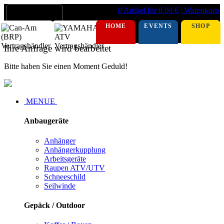
0 Artikel für 0,00 €
| Warenkorb
HOME
EVENTS
SHOP
Ihre Anfrage wird bearbeitet
Bitte haben Sie einen Moment Geduld!
MENUE
Anbaugeräte
Anhänger
Anhängerkupplung
Arbeitsgeräte
Raupen ATV/UTV
Schneeschild
Seilwinde
Gepäck / Outdoor