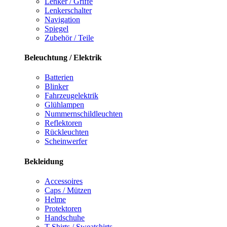
Lenker / Griffe
Lenkerschalter
Navigation
Spiegel
Zubehör / Teile
Beleuchtung / Elektrik
Batterien
Blinker
Fahrzeugelektrik
Glühlampen
Nummernschildleuchten
Reflektoren
Rückleuchten
Scheinwerfer
Bekleidung
Accessoires
Caps / Mützen
Helme
Protektoren
Handschuhe
T-Shirts / Sweatshirts