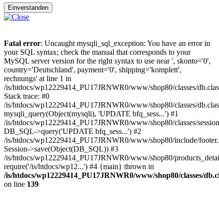
Einverstanden
Fatal error
: Uncaught mysqli_sql_exception: You have an error in
your SQL syntax; check the manual that corresponds to your
MySQL server version for the right syntax to use near ', skonto='0',
country='Deutschland', payment='0', shipping='komplett',
rechnungs' at line 1 in
/is/htdocs/wp12229414_PU17JRNWR0/www/shop80/classes/db.clas
Stack trace: #0
/is/htdocs/wp12229414_PU17JRNWR0/www/shop80/classes/db.class
mysqli_query(Object(mysqli), 'UPDATE bfq_sess...') #1
/is/htdocs/wp12229414_PU17JRNWR0/www/shop80/classes/session.
DB_SQL->query('UPDATE bfq_sess...') #2
/is/htdocs/wp12229414_PU17JRNWR0/www/shop80/include/footer.i
Session->save(Object(DB_SQL)) #3
/is/htdocs/wp12229414_PU17JRNWR0/www/shop80/products_detail
require('/is/htdocs/wp12...') #4 {main} thrown in
/is/htdocs/wp12229414_PU17JRNWR0/www/shop80/classes/db.cl
on line
139