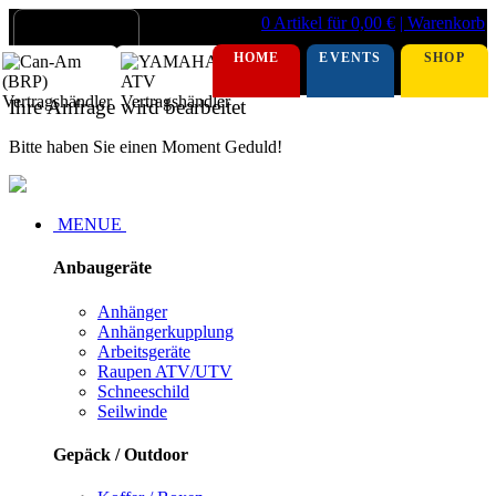
0 Artikel für 0,00 €
| Warenkorb
HOME
EVENTS
SHOP
Ihre Anfrage wird bearbeitet
Bitte haben Sie einen Moment Geduld!
MENUE
Anbaugeräte
Anhänger
Anhängerkupplung
Arbeitsgeräte
Raupen ATV/UTV
Schneeschild
Seilwinde
Gepäck / Outdoor