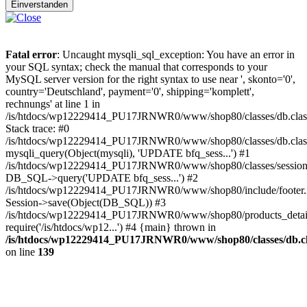
Einverstanden
Fatal error
: Uncaught mysqli_sql_exception: You have an error in
your SQL syntax; check the manual that corresponds to your
MySQL server version for the right syntax to use near ', skonto='0',
country='Deutschland', payment='0', shipping='komplett',
rechnungs' at line 1 in
/is/htdocs/wp12229414_PU17JRNWR0/www/shop80/classes/db.clas
Stack trace: #0
/is/htdocs/wp12229414_PU17JRNWR0/www/shop80/classes/db.class
mysqli_query(Object(mysqli), 'UPDATE bfq_sess...') #1
/is/htdocs/wp12229414_PU17JRNWR0/www/shop80/classes/session.
DB_SQL->query('UPDATE bfq_sess...') #2
/is/htdocs/wp12229414_PU17JRNWR0/www/shop80/include/footer.i
Session->save(Object(DB_SQL)) #3
/is/htdocs/wp12229414_PU17JRNWR0/www/shop80/products_detail
require('/is/htdocs/wp12...') #4 {main} thrown in
/is/htdocs/wp12229414_PU17JRNWR0/www/shop80/classes/db.cl
on line
139