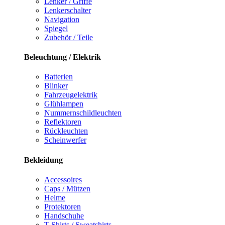
Lenker / Griffe
Lenkerschalter
Navigation
Spiegel
Zubehör / Teile
Beleuchtung / Elektrik
Batterien
Blinker
Fahrzeugelektrik
Glühlampen
Nummernschildleuchten
Reflektoren
Rückleuchten
Scheinwerfer
Bekleidung
Accessoires
Caps / Mützen
Helme
Protektoren
Handschuhe
T-Shirts / Sweatshirts