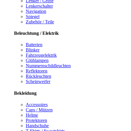
Lenker / Griffe
Lenkerschalter
Navigation
Spiegel
Zubehör / Teile
Beleuchtung / Elektrik
Batterien
Blinker
Fahrzeugelektrik
Glühlampen
Nummernschildleuchten
Reflektoren
Rückleuchten
Scheinwerfer
Bekleidung
Accessoires
Caps / Mützen
Helme
Protektoren
Handschuhe
T-Shirts / Sweatshirts