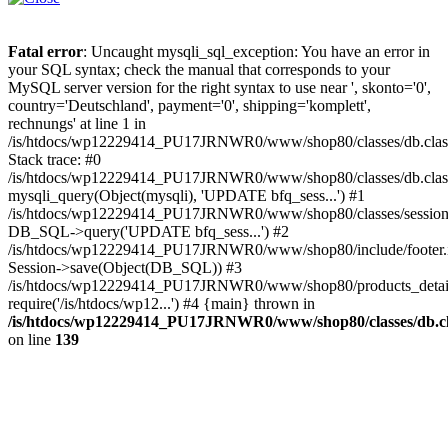
Fatal error
: Uncaught mysqli_sql_exception: You have an error in
your SQL syntax; check the manual that corresponds to your
MySQL server version for the right syntax to use near ', skonto='0',
country='Deutschland', payment='0', shipping='komplett',
rechnungs' at line 1 in
/is/htdocs/wp12229414_PU17JRNWR0/www/shop80/classes/db.clas
Stack trace: #0
/is/htdocs/wp12229414_PU17JRNWR0/www/shop80/classes/db.class
mysqli_query(Object(mysqli), 'UPDATE bfq_sess...') #1
/is/htdocs/wp12229414_PU17JRNWR0/www/shop80/classes/session.
DB_SQL->query('UPDATE bfq_sess...') #2
/is/htdocs/wp12229414_PU17JRNWR0/www/shop80/include/footer.i
Session->save(Object(DB_SQL)) #3
/is/htdocs/wp12229414_PU17JRNWR0/www/shop80/products_detail
require('/is/htdocs/wp12...') #4 {main} thrown in
/is/htdocs/wp12229414_PU17JRNWR0/www/shop80/classes/db.cl
on line
139