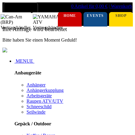
0 Artikel für 0,00 €
| Warenkorb
HOME
EVENTS
SHOP
Ihre Anfrage wird bearbeitet
Bitte haben Sie einen Moment Geduld!
MENUE
Anbaugeräte
Anhänger
Anhängerkupplung
Arbeitsgeräte
Raupen ATV/UTV
Schneeschild
Seilwinde
Gepäck / Outdoor