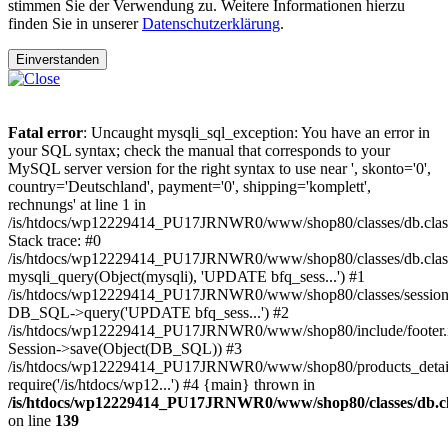
stimmen Sie der Verwendung zu. Weitere Informationen hierzu
finden Sie in unserer
Datenschutzerklärung
.
Einverstanden
Fatal error
: Uncaught mysqli_sql_exception: You have an error in
your SQL syntax; check the manual that corresponds to your
MySQL server version for the right syntax to use near ', skonto='0',
country='Deutschland', payment='0', shipping='komplett',
rechnungs' at line 1 in
/is/htdocs/wp12229414_PU17JRNWR0/www/shop80/classes/db.clas
Stack trace: #0
/is/htdocs/wp12229414_PU17JRNWR0/www/shop80/classes/db.class
mysqli_query(Object(mysqli), 'UPDATE bfq_sess...') #1
/is/htdocs/wp12229414_PU17JRNWR0/www/shop80/classes/session.
DB_SQL->query('UPDATE bfq_sess...') #2
/is/htdocs/wp12229414_PU17JRNWR0/www/shop80/include/footer.i
Session->save(Object(DB_SQL)) #3
/is/htdocs/wp12229414_PU17JRNWR0/www/shop80/products_detail
require('/is/htdocs/wp12...') #4 {main} thrown in
/is/htdocs/wp12229414_PU17JRNWR0/www/shop80/classes/db.cl
on line
139