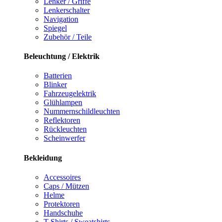
Lenker / Griffe
Lenkerschalter
Navigation
Spiegel
Zubehör / Teile
Beleuchtung / Elektrik
Batterien
Blinker
Fahrzeugelektrik
Glühlampen
Nummernschildleuchten
Reflektoren
Rückleuchten
Scheinwerfer
Bekleidung
Accessoires
Caps / Mützen
Helme
Protektoren
Handschuhe
T-Shirts / Sweatshirts