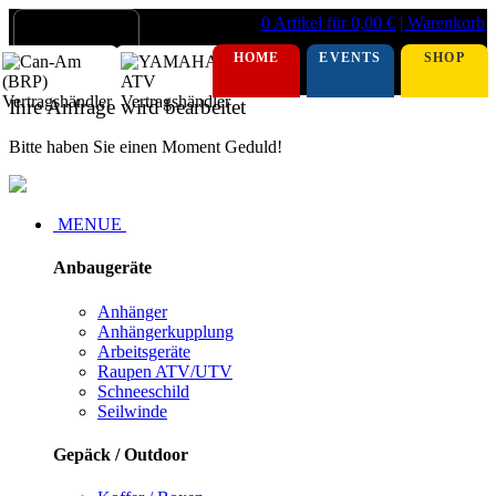
0 Artikel für 0,00 €
| Warenkorb
HOME
EVENTS
SHOP
Ihre Anfrage wird bearbeitet
Bitte haben Sie einen Moment Geduld!
MENUE
Anbaugeräte
Anhänger
Anhängerkupplung
Arbeitsgeräte
Raupen ATV/UTV
Schneeschild
Seilwinde
Gepäck / Outdoor