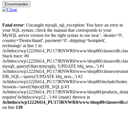
Einverstanden
Fatal error
: Uncaught mysqli_sql_exception: You have an error in
your SQL syntax; check the manual that corresponds to your
MySQL server version for the right syntax to use near ', skonto='0',
country='Deutschland', payment='0', shipping='komplett',
rechnungs' at line 1 in
/is/htdocs/wp12229414_PU17JRNWR0/www/shop80/classes/db.clas
Stack trace: #0
/is/htdocs/wp12229414_PU17JRNWR0/www/shop80/classes/db.class
mysqli_query(Object(mysqli), 'UPDATE bfq_sess...') #1
/is/htdocs/wp12229414_PU17JRNWR0/www/shop80/classes/session.
DB_SQL->query('UPDATE bfq_sess...') #2
/is/htdocs/wp12229414_PU17JRNWR0/www/shop80/include/footer.i
Session->save(Object(DB_SQL)) #3
/is/htdocs/wp12229414_PU17JRNWR0/www/shop80/products_detail
require('/is/htdocs/wp12...') #4 {main} thrown in
/is/htdocs/wp12229414_PU17JRNWR0/www/shop80/classes/db.cl
on line
139