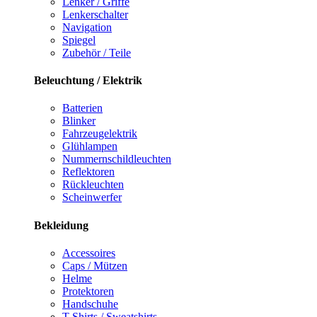
Lenker / Griffe
Lenkerschalter
Navigation
Spiegel
Zubehör / Teile
Beleuchtung / Elektrik
Batterien
Blinker
Fahrzeugelektrik
Glühlampen
Nummernschildleuchten
Reflektoren
Rückleuchten
Scheinwerfer
Bekleidung
Accessoires
Caps / Mützen
Helme
Protektoren
Handschuhe
T-Shirts / Sweatshirts