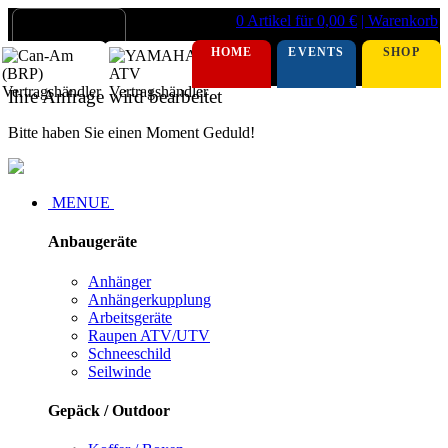
0 Artikel für 0,00 €
| Warenkorb
HOME
EVENTS
SHOP
Ihre Anfrage wird bearbeitet
Bitte haben Sie einen Moment Geduld!
MENUE
Anbaugeräte
Anhänger
Anhängerkupplung
Arbeitsgeräte
Raupen ATV/UTV
Schneeschild
Seilwinde
Gepäck / Outdoor