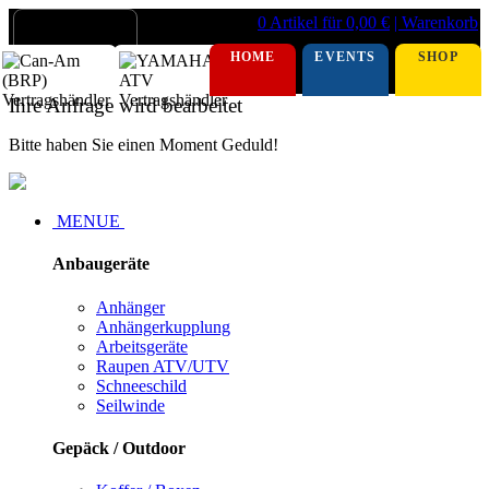
0 Artikel für 0,00 €
| Warenkorb
HOME
EVENTS
SHOP
Ihre Anfrage wird bearbeitet
Bitte haben Sie einen Moment Geduld!
MENUE
Anbaugeräte
Anhänger
Anhängerkupplung
Arbeitsgeräte
Raupen ATV/UTV
Schneeschild
Seilwinde
Gepäck / Outdoor