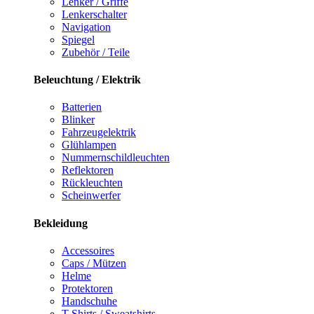
Lenker / Griffe
Lenkerschalter
Navigation
Spiegel
Zubehör / Teile
Beleuchtung / Elektrik
Batterien
Blinker
Fahrzeugelektrik
Glühlampen
Nummernschildleuchten
Reflektoren
Rückleuchten
Scheinwerfer
Bekleidung
Accessoires
Caps / Mützen
Helme
Protektoren
Handschuhe
T-Shirts / Sweatshirts