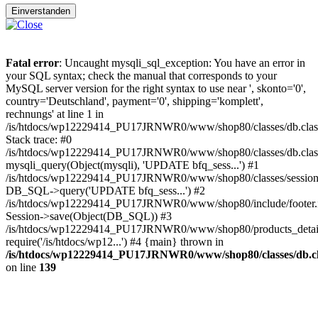
Einverstanden
Fatal error
: Uncaught mysqli_sql_exception: You have an error in
your SQL syntax; check the manual that corresponds to your
MySQL server version for the right syntax to use near ', skonto='0',
country='Deutschland', payment='0', shipping='komplett',
rechnungs' at line 1 in
/is/htdocs/wp12229414_PU17JRNWR0/www/shop80/classes/db.clas
Stack trace: #0
/is/htdocs/wp12229414_PU17JRNWR0/www/shop80/classes/db.class
mysqli_query(Object(mysqli), 'UPDATE bfq_sess...') #1
/is/htdocs/wp12229414_PU17JRNWR0/www/shop80/classes/session.
DB_SQL->query('UPDATE bfq_sess...') #2
/is/htdocs/wp12229414_PU17JRNWR0/www/shop80/include/footer.i
Session->save(Object(DB_SQL)) #3
/is/htdocs/wp12229414_PU17JRNWR0/www/shop80/products_detail
require('/is/htdocs/wp12...') #4 {main} thrown in
/is/htdocs/wp12229414_PU17JRNWR0/www/shop80/classes/db.cl
on line
139