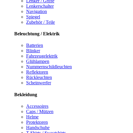
Lenker / Griffe
Lenkerschalter
Navigation
Spiegel
Zubehör / Teile
Beleuchtung / Elektrik
Batterien
Blinker
Fahrzeugelektrik
Glühlampen
Nummernschildleuchten
Reflektoren
Rückleuchten
Scheinwerfer
Bekleidung
Accessoires
Caps / Mützen
Helme
Protektoren
Handschuhe
T-Shirts / Sweatshirts